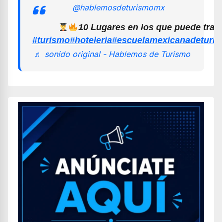
@hablemosdeturismomx
10 Lugares en los que puede trab
#turismo
#hoteleria
#escuelamexicanadeturi
♬ sonido original - Hablemos de Turismo