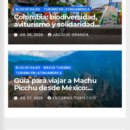
BLOG DE VIAJES
TURISMO EN LATINOAMÉRICA
Colombia: biodiversidad,
aviturismo y solidaridad
digital en el Quindío y Valle
JUL 29, 2026
JACQUIE GRANDA
del Cauca
BLOG DE VIAJES
MÁS DE TURISMO
TURISMO EN LATINOAMÉRICA
Guía para viajar a Machu
Picchu desde México:
tiempos, rutas, itinerario y
JUL 27, 2026
ENTORNO TURÍSTICO
consejos esenciales