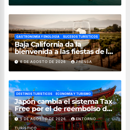
GASTRONOMÍA Y ENOLOGÍA
SUCESOS TURÍSTICOS
Baja California da la
bienvenida a las fiestas de la
vendimia 2026
6 DE AGOSTO DE 2026
PRENSA
DESTINOS TURÍSTICOS
ECONOMÍA Y TURISMO
Japón cambia el sistema Tax
Free por el de reembolso de
impuestos desde noviembre
5 DE AGOSTO DE 2026
ENTORNO
de 2026
TURÍSTICO