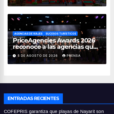
AGENCIAS DE VIAJES
SUCESOS TURÍSTICOS
PriceAgencies Awards 2026
reconoce a las agencias que
impulsan el crecimiento del
5 DE AGOSTO DE 2026
PRENSA
turismo en México
ENTRADAS RECIENTES
COFEPRIS garantiza que playas de Nayarit son