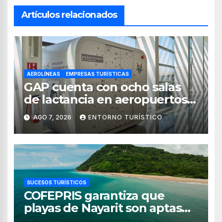
Artículos relacionados
AEROLÍNEAS
EMPRESAS TURÍSTICAS
GAP cuenta con ocho salas
de lactancia en aeropuertos
de México
AGO 7, 2026
ENTORNO TURÍSTICO
SUCESOS TURÍSTICOS
COFEPRIS garantiza que
playas de Nayarit son aptas
para uso recreativo