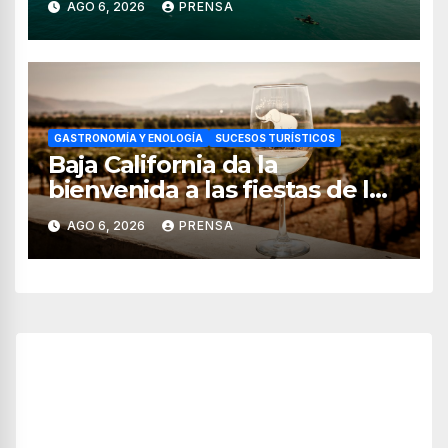
AGO 6, 2026
PRENSA
GASTRONOMÍA Y ENOLOGÍA
SUCESOS TURÍSTICOS
Baja California da la
bienvenida a las fiestas de la
vendimia 2026
AGO 6, 2026
PRENSA