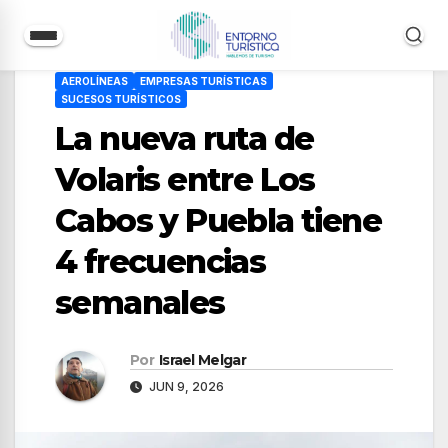
Saltar
AEROLÍNEAS
EMPRESAS TURÍSTICAS
al
SUCESOS TURÍSTICOS
contenido
La nueva ruta de
Volaris entre Los
Cabos y Puebla tiene
4 frecuencias
semanales
Por
Israel Melgar
JUN 9, 2026