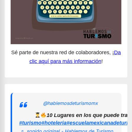
Sé parte de nuestra red de colaboradores, ¡
Da
clic aquí para más información
!
@hablemosdeturismomx
10 Lugares en los que puede trab
#turismo
#hoteleria
#escuelamexicanadeturi
♬ sonido original - Hablemos de Turismo