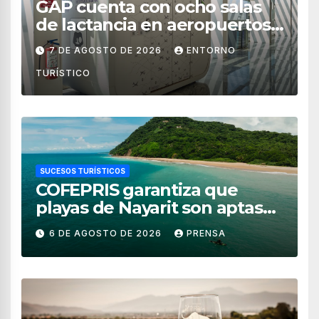
GAP cuenta con ocho salas
de lactancia en aeropuertos
de México
7 DE AGOSTO DE 2026
ENTORNO
TURÍSTICO
SUCESOS TURÍSTICOS
COFEPRIS garantiza que
playas de Nayarit son aptas
para uso recreativo
6 DE AGOSTO DE 2026
PRENSA