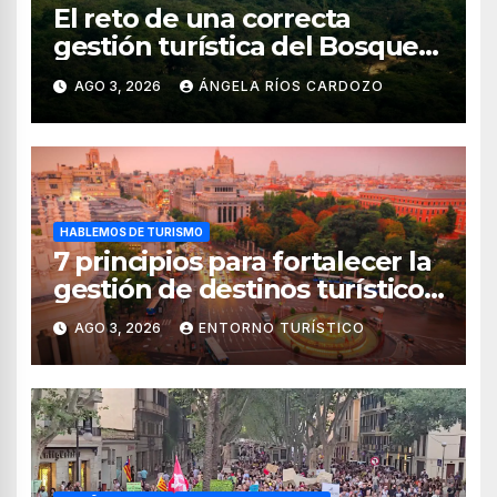
El reto de una correcta
gestión turística del Bosque
de Pomac (en Perú)
AGO 3, 2026
ÁNGELA RÍOS CARDOZO
HABLEMOS DE TURISMO
7 principios para fortalecer la
gestión de destinos turísticos,
según el WTTC
AGO 3, 2026
ENTORNO TURÍSTICO