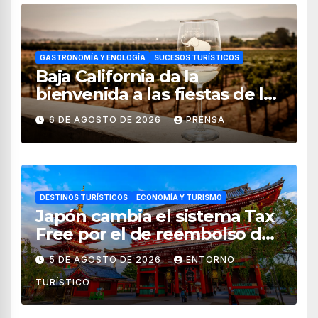
GASTRONOMÍA Y ENOLOGÍA
SUCESOS TURÍSTICOS
Baja California da la
bienvenida a las fiestas de la
vendimia 2026
6 DE AGOSTO DE 2026
PRENSA
DESTINOS TURÍSTICOS
ECONOMÍA Y TURISMO
Japón cambia el sistema Tax
Free por el de reembolso de
impuestos desde noviembre
5 DE AGOSTO DE 2026
ENTORNO
de 2026
TURÍSTICO