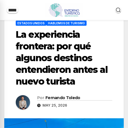
Saltar
ESTADOS UNIDOS
HABLEMOS DE TURISMO
al
La experiencia
contenido
frontera: por qué
algunos destinos
entendieron antes al
nuevo turista
Por
Fernando Toledo
MAY 25, 2026