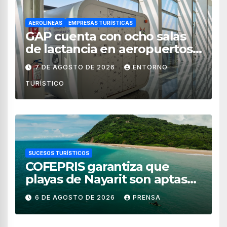
AEROLÍNEAS
EMPRESAS TURÍSTICAS
GAP cuenta con ocho salas
de lactancia en aeropuertos
de México
7 DE AGOSTO DE 2026
ENTORNO
TURÍSTICO
SUCESOS TURÍSTICOS
COFEPRIS garantiza que
playas de Nayarit son aptas
para uso recreativo
6 DE AGOSTO DE 2026
PRENSA