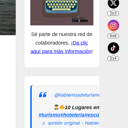
Sé parte de nuestra red de
colaboradores, ¡
Da clic
aquí para más información
!
@hablemosdeturismomx
10 Lugares en los que pu
#turismo
#hoteleria
#escuelamexican
♬ sonido original - Hablemos de