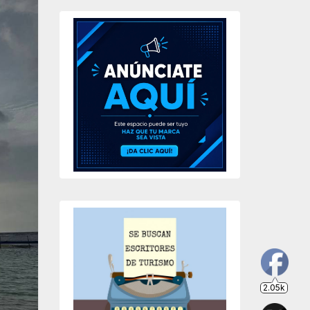
2.05k
203
649
234