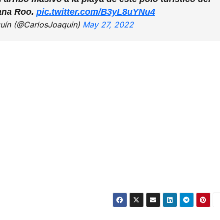
ana Roo.
pic.twitter.com/B3yL8uYNu4
uín (@CarlosJoaquin)
May 27, 2022