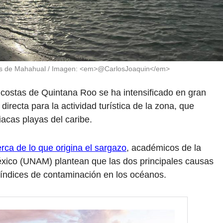
yas de Mahahual / Imagen: <em>@CarlosJoaquin</em>
 costas de Quintana Roo se ha intensificado en gran
irecta para la actividad turística de la zona, que
acas playas del caribe.
rca de lo que origina el sargazo
, académicos de la
xico (UNAM) plantean que las dos principales causas
s índices de contaminación en los océanos.