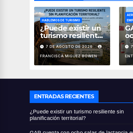
AER
HABLEMOS DE TURISMO
EMP
¿Puede existir un
G
turismo resiliente
oc
sin planificación
la
7 DE AGOSTO DE 2026
territorial?
ae
M
FRANCISCA MIGUEZ BOWEN
ENT
ENTRADAS RECIENTES
¿Puede existir un turismo resiliente sin
planificación territorial?
GAP cuenta con ocho salas de lactancia e