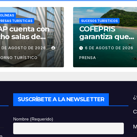
OLÍNEAS
RESAS TURÍSTICAS
SUCESOS TURÍSTICOS
AP cuenta con
COFEPRIS
ho salas de
garantiza que
ctancia en
playas de Nayari
7 DE AGOSTO DE 2026
6 DE AGOSTO DE 2026
ropuertos de
son aptas para
éxico
uso recreativo
ORNO TURÍSTICO
PRENSA
¿
SUSCRÍBETE A LA NEWSLETTER
C
Nombre (Requerido)
M
n