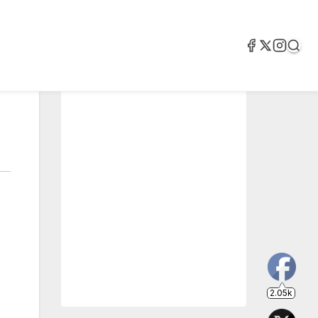
2.05k