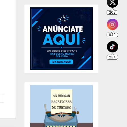
203
649
234