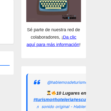
Sé parte de nuestra red de
colaboradores, ¡
Da clic
aquí para más información
!
@hablemosdeturismomx
10 Lugares en los que pu
#turismo
#hoteleria
#escuelamexican
♬ sonido original - Hablemos de