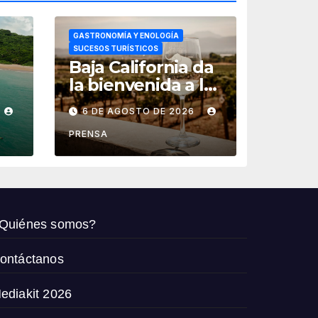
GASTRONOMÍA Y ENOLOGÍA
SUCESOS TURÍSTICOS
Baja California da
la bienvenida a las
t
fiestas de la
6 DE AGOSTO DE 2026
vendimia 2026
PRENSA
Quiénes somos?
ontáctanos
ediakit 2026