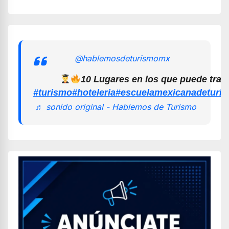
@hablemosdeturismomx
10 Lugares en los que puede trab
#turismo
#hoteleria
#escuelamexicanadeturi
♬ sonido original - Hablemos de Turismo