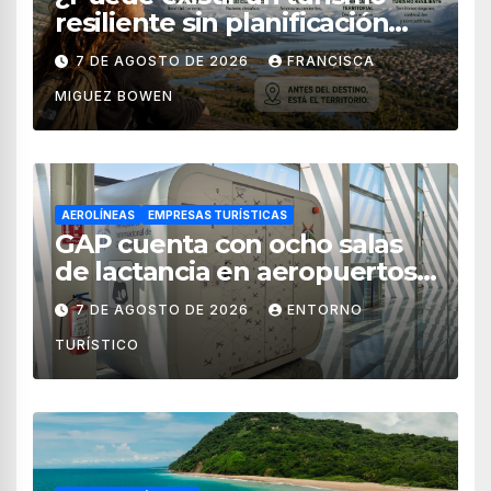
resiliente sin planificación
territorial?
7 DE AGOSTO DE 2026
FRANCISCA
MIGUEZ BOWEN
AEROLÍNEAS
EMPRESAS TURÍSTICAS
GAP cuenta con ocho salas
de lactancia en aeropuertos
de México
7 DE AGOSTO DE 2026
ENTORNO
TURÍSTICO