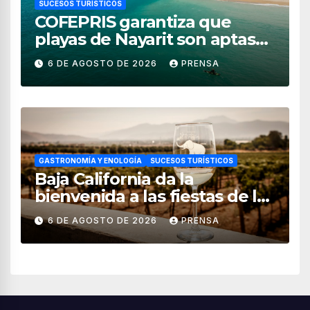
SUCESOS TURÍSTICOS
COFEPRIS garantiza que
playas de Nayarit son aptas
para uso recreativo
6 DE AGOSTO DE 2026
PRENSA
GASTRONOMÍA Y ENOLOGÍA
SUCESOS TURÍSTICOS
Baja California da la
bienvenida a las fiestas de la
vendimia 2026
6 DE AGOSTO DE 2026
PRENSA