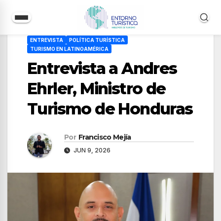
Saltar
ENTREVISTA
POLÍTICA TURÍSTICA
al
TURISMO EN LATINOAMÉRICA
contenido
Entrevista a Andres
Ehrler, Ministro de
Turismo de Honduras
Por
Francisco Mejía
JUN 9, 2026