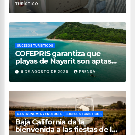
TURÍSTICO
SUCESOS TURÍSTICOS
COFEPRIS garantiza que
playas de Nayarit son aptas
para uso recreativo
6 DE AGOSTO DE 2026
PRENSA
GASTRONOMÍA Y ENOLOGÍA
SUCESOS TURÍSTICOS
Baja California da la
bienvenida a las fiestas de la