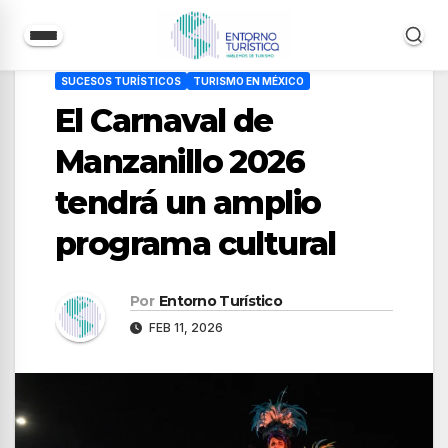
Saltar
SUCESOS TURÍSTICOS
TURISMO EN MÉXICO
al
El Carnaval de
contenido
Manzanillo 2026
tendrá un amplio
programa cultural
Por
Entorno Turístico
FEB 11, 2026