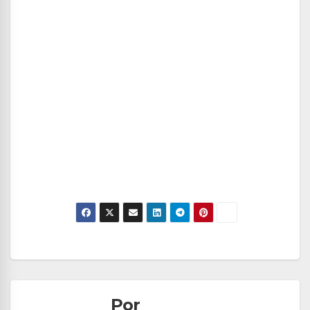
Navegación
de
Por
entradas