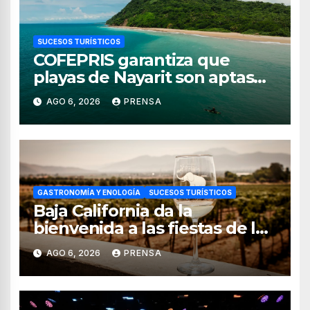
SUCESOS TURÍSTICOS
COFEPRIS garantiza que
playas de Nayarit son aptas
para uso recreativo
AGO 6, 2026
PRENSA
GASTRONOMÍA Y ENOLOGÍA
SUCESOS TURÍSTICOS
Baja California da la
bienvenida a las fiestas de la
vendimia 2026
AGO 6, 2026
PRENSA