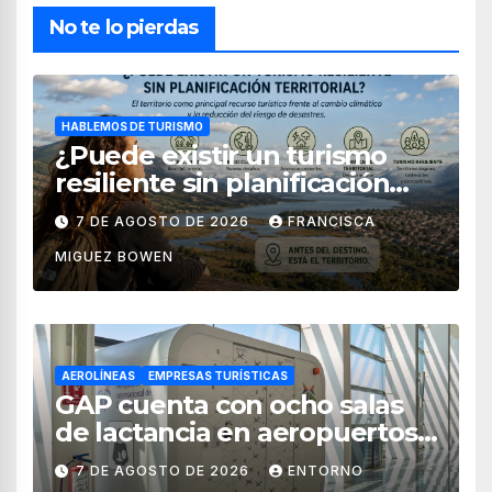
No te lo pierdas
HABLEMOS DE TURISMO
¿Puede existir un turismo
resiliente sin planificación
territorial?
7 DE AGOSTO DE 2026
FRANCISCA
MIGUEZ BOWEN
AEROLÍNEAS
EMPRESAS TURÍSTICAS
GAP cuenta con ocho salas
de lactancia en aeropuertos
de México
7 DE AGOSTO DE 2026
ENTORNO