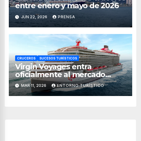
entre enero y mayo de 2026
JUN 22, 2026
PRENSA
CRUCEROS
SUCESOS TURÍSTICOS
Virgin Voyages entra
oficialmente al mercado
mexicano de cruceros
MAR 11, 2026
ENTORNO TURÍSTICO