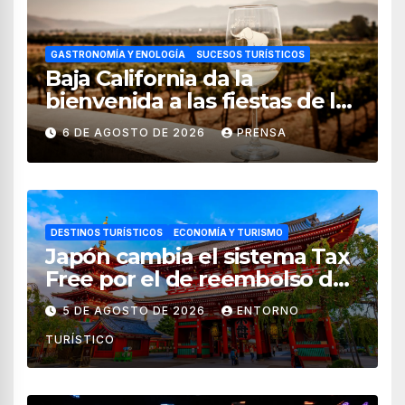
GASTRONOMÍA Y ENOLOGÍA
SUCESOS TURÍSTICOS
Baja California da la
bienvenida a las fiestas de la
vendimia 2026
6 DE AGOSTO DE 2026
PRENSA
DESTINOS TURÍSTICOS
ECONOMÍA Y TURISMO
Japón cambia el sistema Tax
Free por el de reembolso de
impuestos desde noviembre
5 DE AGOSTO DE 2026
ENTORNO
de 2026
TURÍSTICO