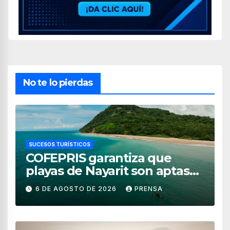
No te lo pierdas
SUCESOS TURÍSTICOS
COFEPRIS garantiza que
playas de Nayarit son aptas
para uso recreativo
6 DE AGOSTO DE 2026
PRENSA