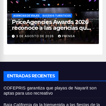
AGENCIAS DE VIAJES
SUCESOS TURÍSTICOS
PriceAgencies Awards 2026
reconoce a las agencias que
impulsan el crecimiento del
5 DE AGOSTO DE 2026
PRENSA
turismo en México
ENTRADAS RECIENTES
COFEPRIS garantiza que playas de Nayarit son
aptas para uso recreativo
Baja California da la bienvenida a las fiestas de la