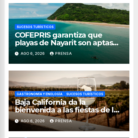
SUCESOS TURÍSTICOS
COFEPRIS garantiza que
playas de Nayarit son aptas
para uso recreativo
AGO 6, 2026
PRENSA
GASTRONOMÍA Y ENOLOGÍA
SUCESOS TURÍSTICOS
Baja California da la
bienvenida a las fiestas de la
vendimia 2026
AGO 6, 2026
PRENSA