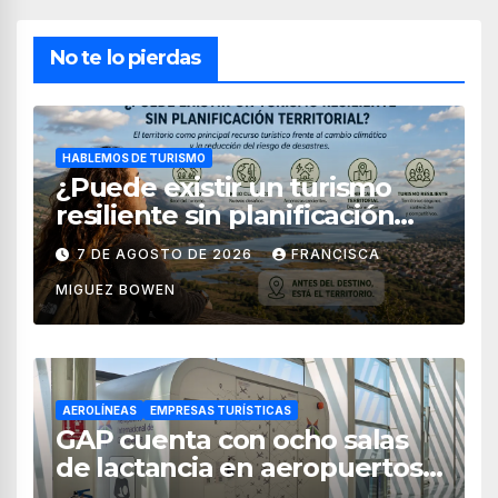
No te lo pierdas
HABLEMOS DE TURISMO
¿Puede existir un turismo
resiliente sin planificación
territorial?
7 DE AGOSTO DE 2026
FRANCISCA
MIGUEZ BOWEN
AEROLÍNEAS
EMPRESAS TURÍSTICAS
GAP cuenta con ocho salas
de lactancia en aeropuertos
de México