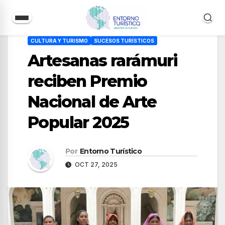
Saltar
CULTURA Y TURISMO
SUCESOS TURÍSTICOS
al
Artesanas rarámuri
contenido
reciben Premio
Nacional de Arte
Popular 2025
Por
Entorno Turístico
OCT 27, 2025