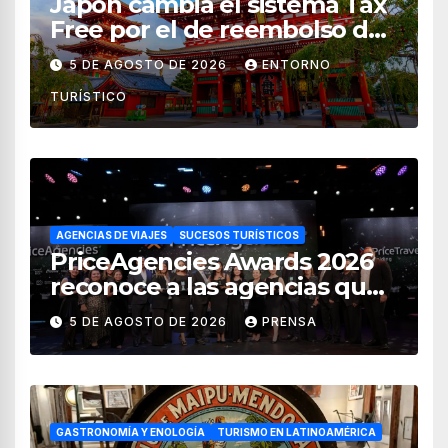
Japón cambia el sistema Tax
Free por el de reembolso de
impuestos desde noviembre
5 DE AGOSTO DE 2026
ENTORNO
de 2026
TURÍSTICO
AGENCIAS DE VIAJES
SUCESOS TURÍSTICOS
PriceAgencies Awards 2026
reconoce a las agencias que
impulsan el crecimiento del
5 DE AGOSTO DE 2026
PRENSA
turismo en México
GASTRONOMÍA Y ENOLOGÍA
TURISMO EN LATINOAMÉRICA