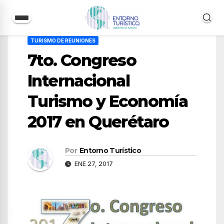
Saltar
TURISMO DE REUNIONES
al
7to. Congreso
contenido
Internacional
Turismo y Economía
2017 en Querétaro
Por
Entorno Turístico
ENE 27, 2017