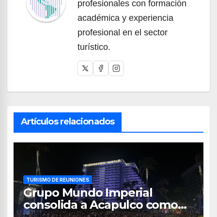
profesionales con formación
académica y experiencia
profesional en el sector
turístico.
Artículos relacionados
TURISMO DE REUNIONES
Grupo Mundo Imperial
consolida a Acapulco como
destino líder para la industria