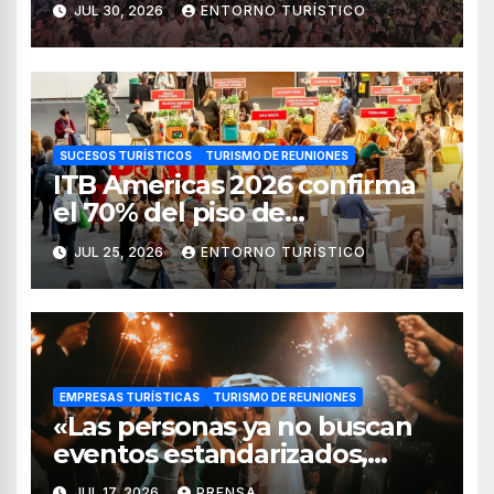
JUL 30, 2026
ENTORNO TURÍSTICO
de reuniones
SUCESOS TURÍSTICOS
TURISMO DE REUNIONES
ITB Americas 2026 confirma
el 70% del piso de
exposición vendido
JUL 25, 2026
ENTORNO TURÍSTICO
EMPRESAS TURÍSTICAS
TURISMO DE REUNIONES
«Las personas ya no buscan
eventos estandarizados,
quieren vivir experiencias»:
JUL 17, 2026
PRENSA