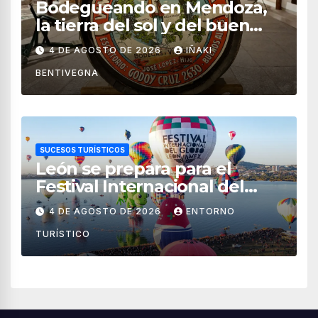
Bodegueando en Mendoza,
la tierra del sol y del buen
vino
4 DE AGOSTO DE 2026
IÑAKI
BENTIVEGNA
SUCESOS TURÍSTICOS
León se prepara para el
Festival Internacional del
Globo 2026 con pilotos de 25
4 DE AGOSTO DE 2026
ENTORNO
países
TURÍSTICO