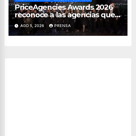
PriceAgencies Awards 2026
reconoce a las agencias que
impulsan el crecimiento del
AGO 5, 2026
PRENSA
turismo en México