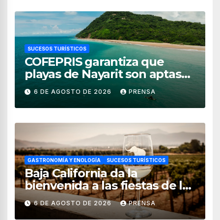
SUCESOS TURÍSTICOS
COFEPRIS garantiza que
playas de Nayarit son aptas
para uso recreativo
6 DE AGOSTO DE 2026
PRENSA
GASTRONOMÍA Y ENOLOGÍA
SUCESOS TURÍSTICOS
Baja California da la
bienvenida a las fiestas de la
vendimia 2026
6 DE AGOSTO DE 2026
PRENSA