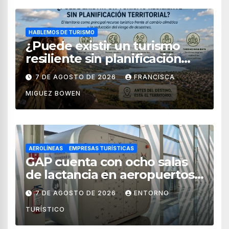
HABLEMOS DE TURISMO
¿Puede existir un turismo
resiliente sin planificación
territorial?
7 DE AGOSTO DE 2026
FRANCISCA
MIGUEZ BOWEN
AEROLÍNEAS
EMPRESAS TURÍSTICAS
GAP cuenta con ocho salas
de lactancia en aeropuertos
de México
7 DE AGOSTO DE 2026
ENTORNO
TURÍSTICO