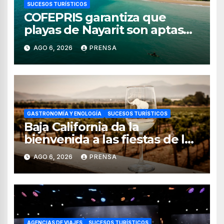
SUCESOS TURÍSTICOS
COFEPRIS garantiza que
playas de Nayarit son aptas
para uso recreativo
AGO 6, 2026
PRENSA
GASTRONOMÍA Y ENOLOGÍA
SUCESOS TURÍSTICOS
Baja California da la
bienvenida a las fiestas de la
vendimia 2026
AGO 6, 2026
PRENSA
AGENCIAS DE VIAJES
SUCESOS TURÍSTICOS