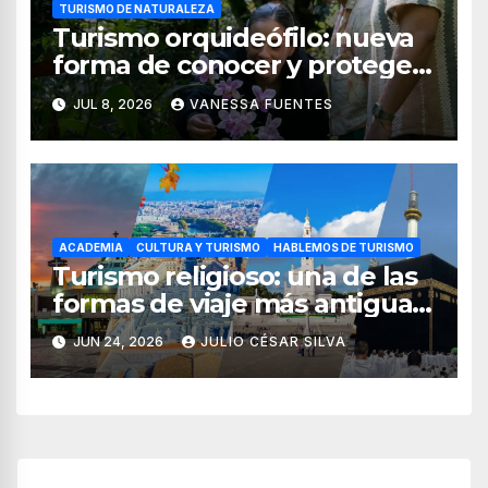
TURISMO DE NATURALEZA
Turismo orquideófilo: nueva
forma de conocer y proteger
las orquídeas de México
JUL 8, 2026
VANESSA FUENTES
ACADEMIA
CULTURA Y TURISMO
HABLEMOS DE TURISMO
Turismo religioso: una de las
formas de viaje más antiguas
y vigentes del mundo
JUN 24, 2026
JULIO CÉSAR SILVA