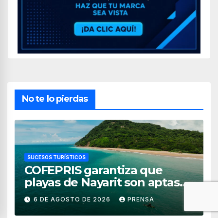
No te lo pierdas
SUCESOS TURÍSTICOS
COFEPRIS garantiza que
playas de Nayarit son aptas
para uso recreativo
6 DE AGOSTO DE 2026
PRENSA