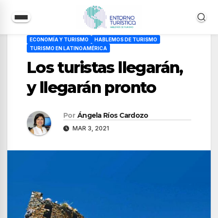
Saltar
ECONOMÍA Y TURISMO
HABLEMOS DE TURISMO
al
TURISMO EN LATINOAMÉRICA
contenido
Los turistas llegarán,
y llegarán pronto
Por
Ángela Ríos Cardozo
MAR 3, 2021