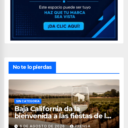
No te lo pierdas
SIN CATEGORÍA
Baja California da la
bienvenida a las fiestas de la
vendimia 2026
6 DE AGOSTO DE 2026
PRENSA