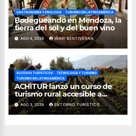
GASTRONOMÍA Y ENOLOGÍA
TURISMO EN LATINOAMÉRICA
Bodegueando en Mendoza, la
tierra del sol y del buen vino
AGO 4, 2026
IÑAKI BENTIVEGNA
SUCESOS TURÍSTICOS
TECNOLOGÍA Y TURISMO
TURISMO EN LATINOAMÉRICA
ACHITUR lanzó un curso de
turismo rural accesible a
través de WhatsApp
AGO 3, 2026
ENTORNO TURÍSTICO