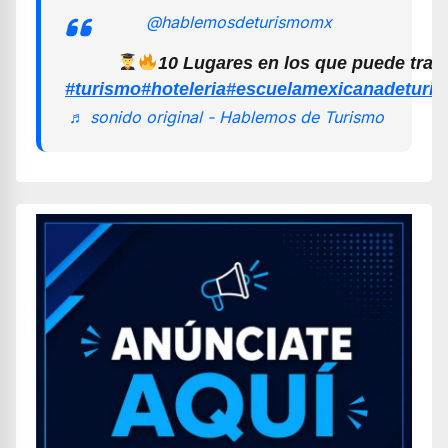
@hablemosdeturismomx
10 Lugares en los que puede trab
#turismo
#hoteleria
#escuelamexicanadeturi
♬ sonido original - Hablemos de Turismo