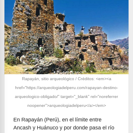
Rapayán, sitio arqueológico / Créditos: <em><a
href="https://arqueologiadelperu.com/rapayan-destino-
arqueologico-obligado/" target="_blank" rel="noreferrer
noopener">arqueologiadelperu</a></em>
En Rapayán (Perú), en el límite entre
Ancash y Huánuco y por donde pasa el río