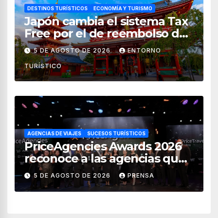
DESTINOS TURÍSTICOS
ECONOMÍA Y TURISMO
Japón cambia el sistema Tax
Free por el de reembolso de
impuestos desde noviembre
5 DE AGOSTO DE 2026
ENTORNO
de 2026
TURÍSTICO
AGENCIAS DE VIAJES
SUCESOS TURÍSTICOS
PriceAgencies Awards 2026
reconoce a las agencias que
impulsan el crecimiento del
5 DE AGOSTO DE 2026
PRENSA
turismo en México