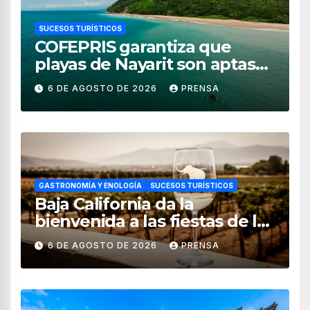
SUCESOS TURÍSTICOS
COFEPRIS garantiza que
playas de Nayarit son aptas
para uso recreativo
6 DE AGOSTO DE 2026
PRENSA
GASTRONOMÍA Y ENOLOGÍA
SUCESOS TURÍSTICOS
Baja California da la
bienvenida a las fiestas de la
vendimia 2026
6 DE AGOSTO DE 2026
PRENSA