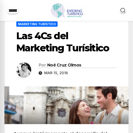
Saltar
MARKETING TURÍSTICO
al
Las 4Cs del
contenido
Marketing Turísitico
Por
Noé Cruz Olmos
MAR 15, 2016