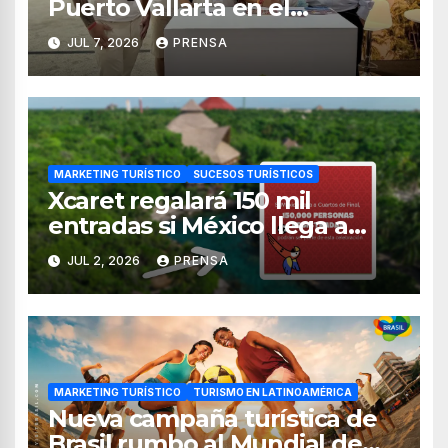
Puerto Vallarta en el
MarketHub Américas 2026 en
JUL 7, 2026
PRENSA
Punta Cana
MARKETING TURÍSTICO
SUCESOS TURÍSTICOS
Xcaret regalará 150 mil
entradas si México llega a
cuartos de final del Mundial
JUL 2, 2026
PRENSA
2026
MARKETING TURÍSTICO
TURISMO EN LATINOAMÉRICA
Nueva campaña turística de
Brasil rumbo al Mundial de