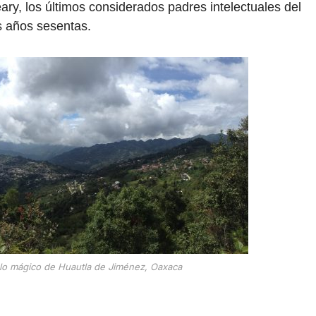
ry, los últimos considerados padres intelectuales del
s años sesentas.
blo mágico de Huautla de Jiménez, Oaxaca