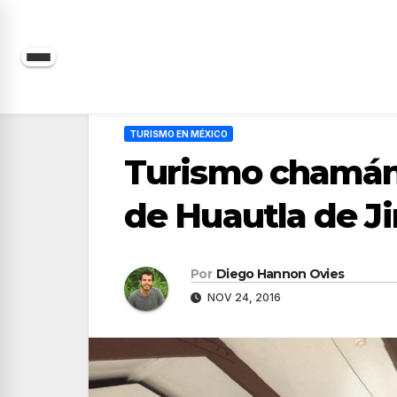
Saltar
al
contenido
TURISMO EN MÉXICO
Turismo chamáni
de Huautla de J
Por
Diego Hannon Ovies
NOV 24, 2016