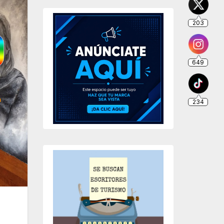
203
649
234