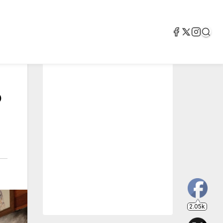
o
2.05k