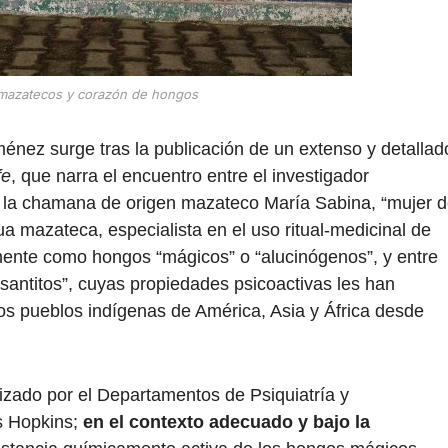
mazatecos y corazón de hongos
ménez surge tras la publicación de un extenso y detallad
fe
, que narra el encuentro entre el investigador
la chamana de origen mazateco María Sabina, “mujer 
a mazateca, especialista en el uso ritual-medicinal de
mente como hongos “mágicos” o “alucinógenos”, y entre
santitos”, cuyas propiedades psicoactivas les han
 los pueblos indígenas de América, Asia y África desde
izado por el Departamentos de Psiquiatría y
s Hopkins;
en el contexto adecuado y bajo la