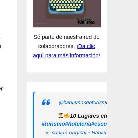
Sé parte de nuestra red de
o
colaboradores, ¡
Da clic
n
aquí para más información
!
er
@hablemosdeturismomx
10 Lugares en los que pu
#turismo
#hoteleria
#escuelamexican
♬ sonido original - Hablemos de