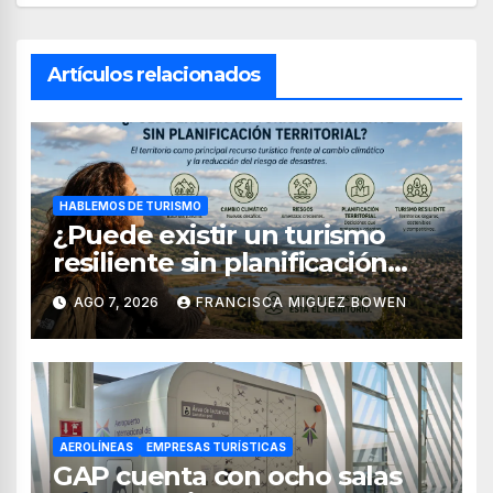
Artículos relacionados
HABLEMOS DE TURISMO
¿Puede existir un turismo
resiliente sin planificación
territorial?
AGO 7, 2026
FRANCISCA MIGUEZ BOWEN
AEROLÍNEAS
EMPRESAS TURÍSTICAS
GAP cuenta con ocho salas