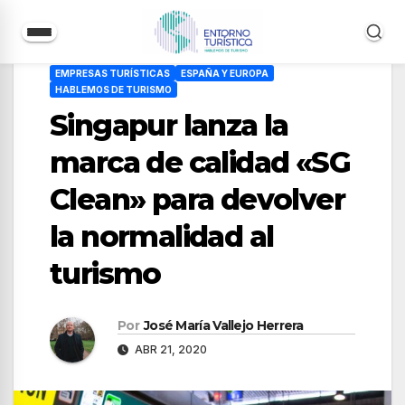
Saltar
EMPRESAS TURÍSTICAS
ESPAÑA Y EUROPA
al
HABLEMOS DE TURISMO
contenido
Singapur lanza la
marca de calidad «SG
Clean» para devolver
la normalidad al
turismo
Por
José María Vallejo Herrera
ABR 21, 2020