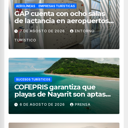
AEROLÍNEAS
EMPRESAS TURÍSTICAS
GAP cuenta con ocho salas
de lactancia en aeropuertos
de México
7 DE AGOSTO DE 2026
ENTORNO
TURÍSTICO
SUCESOS TURÍSTICOS
COFEPRIS garantiza que
playas de Nayarit son aptas
para uso recreativo
6 DE AGOSTO DE 2026
PRENSA