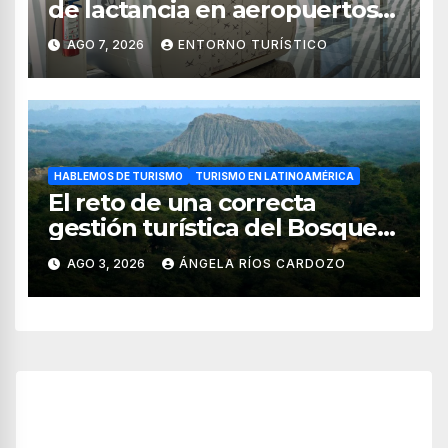
de lactancia en aeropuertos
de México
AGO 7, 2026
ENTORNO TURÍSTICO
HABLEMOS DE TURISMO
TURISMO EN LATINOAMÉRICA
El reto de una correcta
gestión turística del Bosque
de Pomac (en Perú)
AGO 3, 2026
ÁNGELA RÍOS CARDOZO