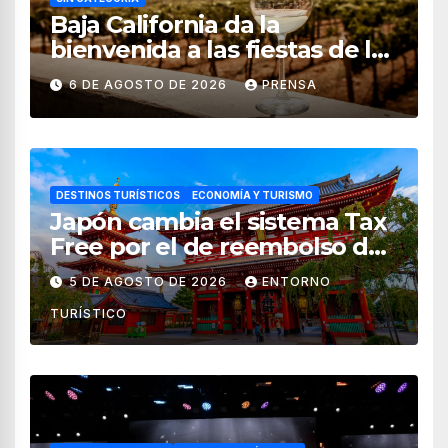
Baja California da la
bienvenida a las fiestas de la
vendimia 2026
6 DE AGOSTO DE 2026
PRENSA
DESTINOS TURÍSTICOS
ECONOMÍA Y TURISMO
Japón cambia el sistema Tax
Free por el de reembolso de
impuestos desde noviembre
5 DE AGOSTO DE 2026
ENTORNO
de 2026
TURÍSTICO