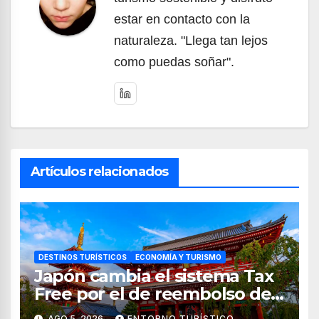
estar en contacto con la
naturaleza. "Llega tan lejos
como puedas soñar".
Artículos relacionados
DESTINOS TURÍSTICOS
ECONOMÍA Y TURISMO
Japón cambia el sistema Tax
Free por el de reembolso de
impuestos desde noviembre
AGO 5, 2026
ENTORNO TURÍSTICO