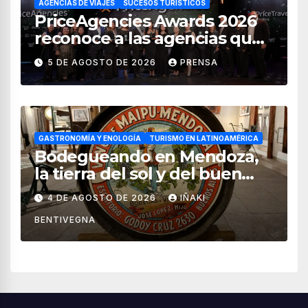
AGENCIAS DE VIAJES
SUCESOS TURÍSTICOS
PriceAgencies Awards 2026
reconoce a las agencias que
impulsan el crecimiento del
5 DE AGOSTO DE 2026
PRENSA
turismo en México
GASTRONOMÍA Y ENOLOGÍA
TURISMO EN LATINOAMÉRICA
Bodegueando en Mendoza,
la tierra del sol y del buen
vino
4 DE AGOSTO DE 2026
IÑAKI
BENTIVEGNA