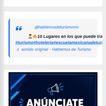
@hablemosdeturismomx
10 Lugares en los que puede trab
#turismo
#hoteleria
#escuelamexicanadeturi
♬ sonido original - Hablemos de Turismo