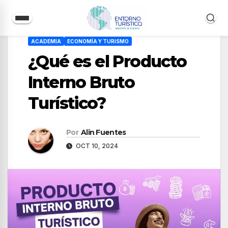
Saltar
ACADEMIA
ECONOMÍA Y TURISMO
al
¿Qué es el Producto
contenido
Interno Bruto
Turístico?
Por
Alin Fuentes
OCT 10, 2024