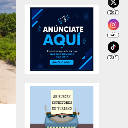
203
649
234