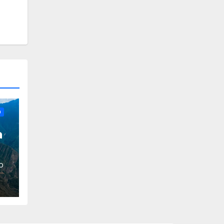
O
a
O