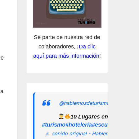
Sé parte de nuestra red de
colaboradores, ¡
Da clic
aquí para más información
!
me
la
@hablemosdeturismomx
10 Lugares en los que pu
#turismo
#hoteleria
#escuelamexican
♬ sonido original - Hablemos de