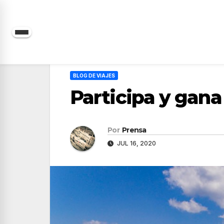
Saltar
al
contenido
BLOG DE VIAJES
Participa y gana
Por
Prensa
JUL 16, 2020