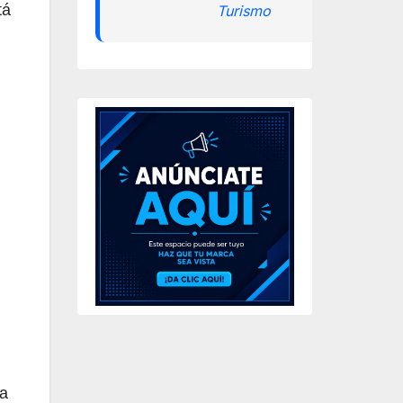
tá
Turismo
ta