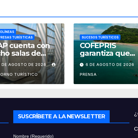
OLÍNEAS
RESAS TURÍSTICAS
SUCESOS TURÍSTICOS
AP cuenta con
COFEPRIS
ho salas de
garantiza que
ctancia en
playas de Nayari
7 DE AGOSTO DE 2026
6 DE AGOSTO DE 2026
ropuertos de
son aptas para
éxico
uso recreativo
ORNO TURÍSTICO
PRENSA
¿
SUSCRÍBETE A LA NEWSLETTER
C
Nombre (Requerido)