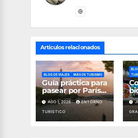
Artículos relacionados
BLO
BLOG DE VIAJES
MÁS DE TURISMO
TUR
Guía práctica para
Co
pasear por París
bi
con seguridad
av
AGO 1, 2026
ENTORNO
J
so
en
TURÍSTICO
GR
Va