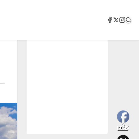
2.05k