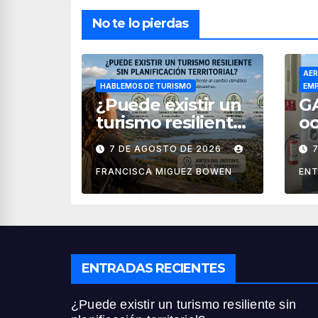
No te lo pierdas
AER
HABLEMOS DE TURISMO
EMP
¿Puede existir un
G
turismo resiliente
oc
sin planificación
la
7 DE AGOSTO DE 2026
territorial?
ae
M
FRANCISCA MIGUEZ BOWEN
ENT
ENTRADAS RECIENTES
¿Puede existir un turismo resiliente sin