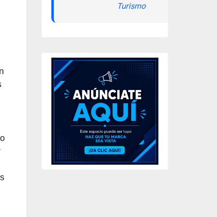
Turismo
n
s
do
r
es