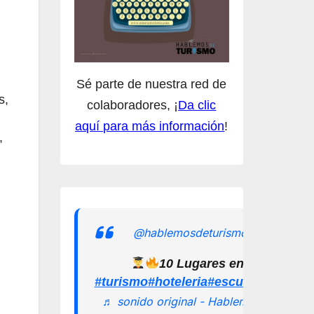
Sé parte de nuestra red de
s,
colaboradores, ¡
Da clic
aquí para más información
!
,
@hablemosdeturismomx
10 Lugares en los que pu
#turismo
#hoteleria
#escuelamexican
♬ sonido original - Hablemos de