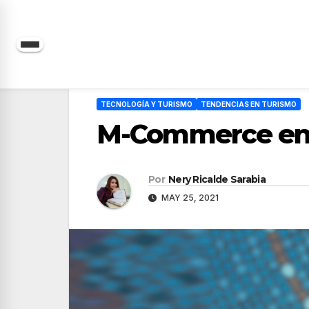
Saltar
al
contenido
TECNOLOGÍA Y TURISMO
TENDENCIAS EN TURISMO
M-Commerce en e
Por
Nery Ricalde Sarabia
MAY 25, 2021