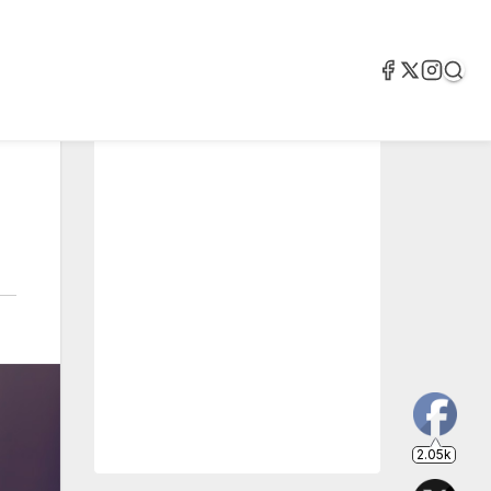
2.05k