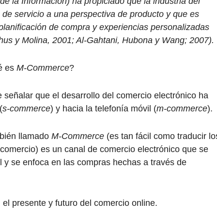
de la Información) ha propiciado que la industria del
de servicio a una perspectiva de producto y que es
 planificación de compra y experiencias personalizadas
hus y Molina, 2001; Al-Gahtani, Hubona y Wang; 2007).
é es
M-Commerce
?
e señalar que el desarrollo del comercio electrónico ha
(
s-commerce
) y hacia la telefonía móvil (
m-commerce
).
mbién llamado
M-Commerce
(es tan fácil como traducir lo
omercio) es un canal de comercio electrónico que se
l y se enfoca en las compras hechas a través de
el presente y futuro del comercio online.