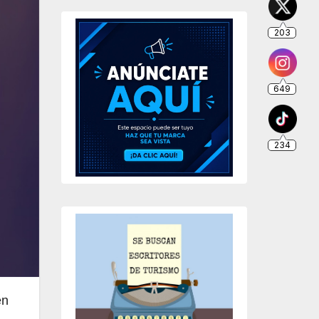
203
649
234
en