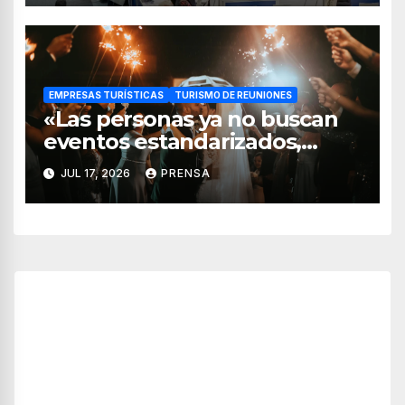
EMPRESAS TURÍSTICAS
TURISMO DE REUNIONES
«Las personas ya no buscan
eventos estandarizados,
quieren vivir experiencias»:
JUL 17, 2026
PRENSA
Adrián Pedraza