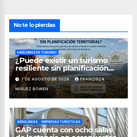
No te lo pierdas
HABLEMOS DE TURISMO
¿Puede existir un turismo
resiliente sin planificación
territorial?
7 DE AGOSTO DE 2026
FRANCISCA
MIGUEZ BOWEN
AEROLÍNEAS
EMPRESAS TURÍSTICAS
GAP cuenta con ocho salas