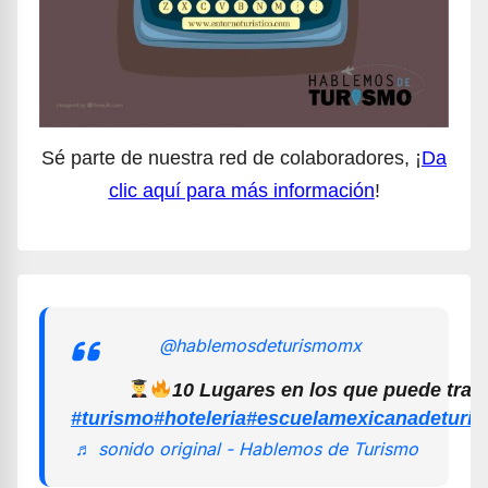
Sé parte de nuestra red de colaboradores, ¡
Da
clic aquí para más información
!
@hablemosdeturismomx
10 Lugares en los que puede trab
#turismo
#hoteleria
#escuelamexicanadeturi
♬ sonido original - Hablemos de Turismo