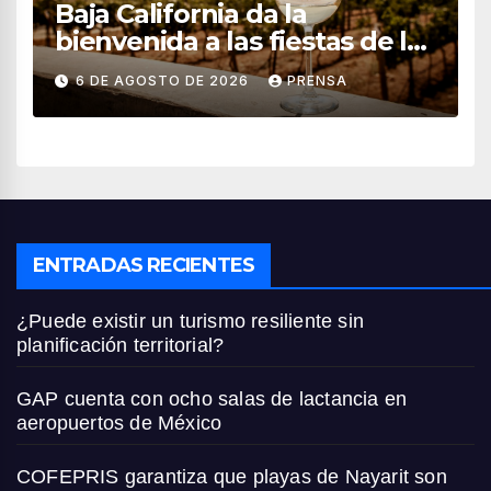
Baja California da la
bienvenida a las fiestas de la
vendimia 2026
6 DE AGOSTO DE 2026
PRENSA
ENTRADAS RECIENTES
¿Puede existir un turismo resiliente sin
planificación territorial?
GAP cuenta con ocho salas de lactancia en
aeropuertos de México
COFEPRIS garantiza que playas de Nayarit son