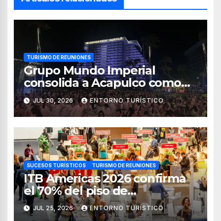
TURISMO DE REUNIONES
Grupo Mundo Imperial
consolida a Acapulco como
destino líder para la industria
JUL 30, 2026
ENTORNO TURÍSTICO
de reuniones
SUCESOS TURÍSTICOS
TURISMO DE REUNIONES
ITB Americas 2026 confirma
el 70% del piso de
exposición vendido
JUL 25, 2026
ENTORNO TURÍSTICO