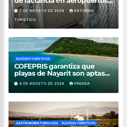
de lactancia en aeropuertos
de México
7 DE AGOSTO DE 2026
ENTORNO
TURÍSTICO
SUCESOS TURÍSTICOS
COFEPRIS garantiza que
playas de Nayarit son aptas
para uso recreativo
6 DE AGOSTO DE 2026
PRENSA
GASTRONOMÍA Y ENOLOGÍA
SUCESOS TURÍSTICOS