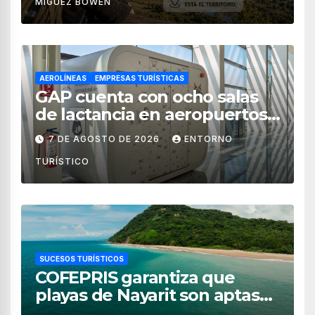
MIGUEZ BOWEN
AEROLÍNEAS
EMPRESAS TURÍSTICAS
GAP cuenta con ocho salas
de lactancia en aeropuertos
de México
7 DE AGOSTO DE 2026
ENTORNO
TURÍSTICO
SUCESOS TURÍSTICOS
COFEPRIS garantiza que
playas de Nayarit son aptas
para uso recreativo