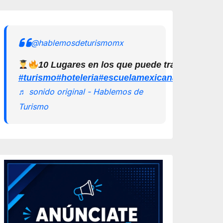
@hablemosdeturismomx
10 Lugares en los que puede trabajar un L
#turismo
#hoteleria
#escuelamexicanadeturismo
♬ sonido original - Hablemos de
Turismo