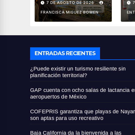
7 DE AGOSTO DE 2026
territorial?
ae
M
FRANCISCA MIGUEZ BOWEN
ENT
ENTRADAS RECIENTES
¿Puede existir un turismo resiliente sin
planificación territorial?
GAP cuenta con ocho salas de lactancia e
aeropuertos de México
COFEPRIS garantiza que playas de Nayar
son aptas para uso recreativo
Baja California da la bienvenida a las