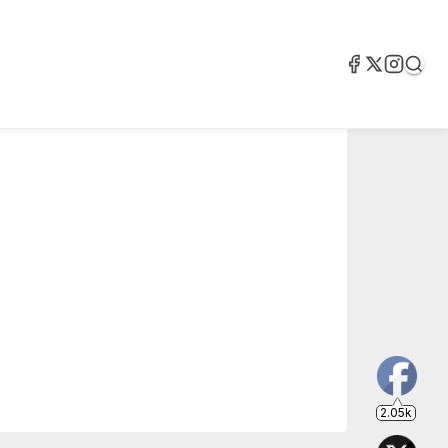
2.05k