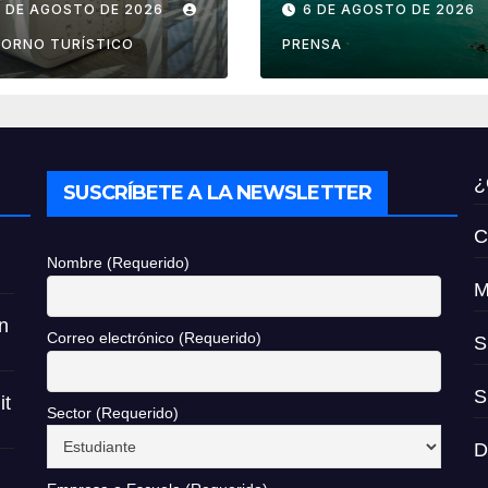
7 DE AGOSTO DE 2026
6 DE AGOSTO DE 2026
ropuertos de
son aptas para
éxico
uso recreativo
ORNO TURÍSTICO
PRENSA
¿
SUSCRÍBETE A LA NEWSLETTER
C
Nombre (Requerido)
M
n
Correo electrónico (Requerido)
S
S
it
Sector (Requerido)
D