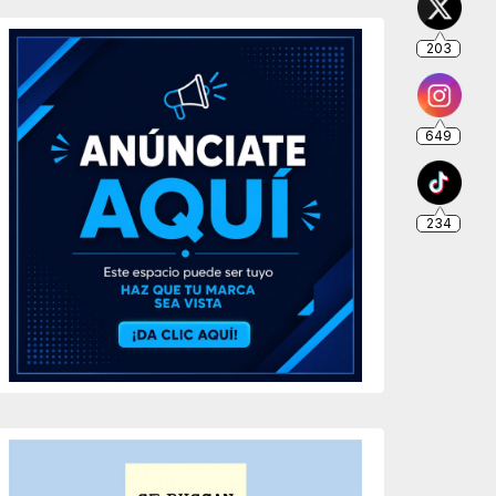
203
649
234