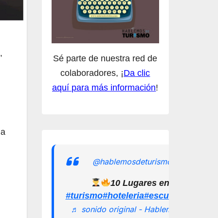
,
Sé parte de nuestra red de
colaboradores, ¡
Da clic
aquí para más información
!
la
@hablemosdeturismomx
10 Lugares en los que pu
#turismo
#hoteleria
#escuelamexican
♬ sonido original - Hablemos de