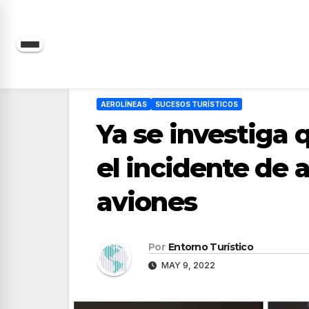
Saltar
al
contenido
AEROLÍNEAS
SUCESOS TURÍSTICOS
Ya se investiga 
el incidente de 
aviones
Por
Entorno Turístico
MAY 9, 2022