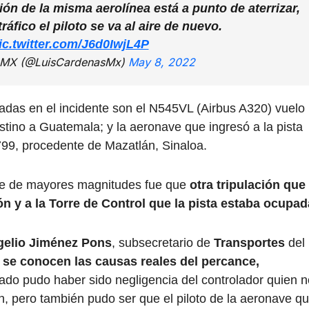
ón de la misma aerolínea está a punto de aterrizar,
tráfico el piloto se va al aire de nuevo.
ic.twitter.com/J6d0IwjL4P
sMX (@LuisCardenasMx)
May 8, 2022
adas en el incidente son el N545VL (Airbus A320) vuelo
ino a Guatemala; y la aeronave que ingresó a la pista
99, procedente de Mazatlán, Sinaloa.
nte de mayores magnitudes fue que
otra tripulación que
ión y a la Torre de Control que la pista estaba ocupad
elio Jiménez Pons
, subsecretario de
Transportes
del
 se conocen las causas reales del percance,
lado pudo haber sido negligencia del controlador quien n
, pero también pudo ser que el piloto de la aeronave q