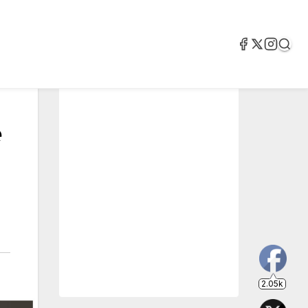
e
2.05k