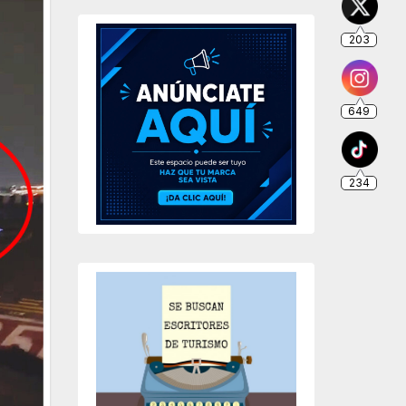
203
649
234