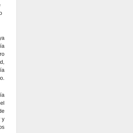
e
o
ya
ía
ro
d,
ía
o.
ía
el
de
 y
os