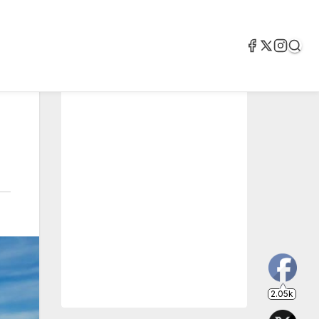
2.05k