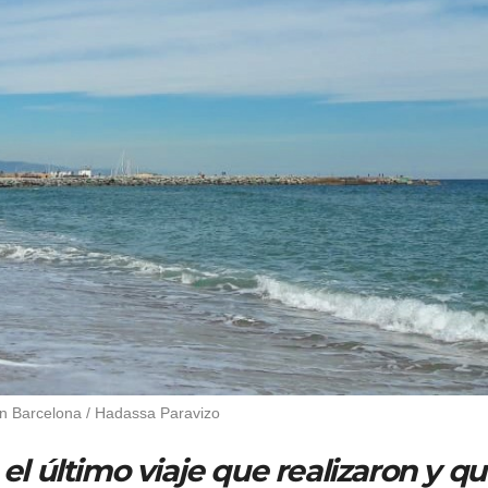
n Barcelona / Hadassa Paravizo
el último viaje que realizaron y q