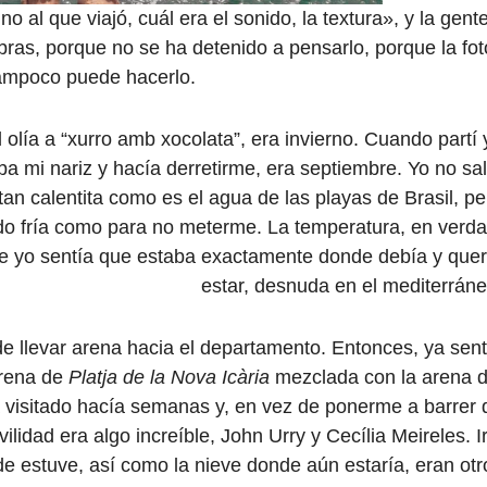
o al que viajó, cuál era el sonido, la textura», y la gent
abras, porque no se ha detenido a pensarlo, porque la fot
 tampoco puede hacerlo.
olía a “xurro amb xocolata”, era invierno. Cuando partí 
ba mi nariz y hacía derretirme, era septiembre. Yo no sal
 tan calentita como es el agua de las playas de Brasil, pe
 fría como para no meterme. La temperatura, en verda
ue yo sentía que estaba exactamente donde debía y quer
estar, desnuda en el mediterráne
 llevar arena hacia el departamento. Entonces, ya sent
arena de
Platja de la Nova Icària
mezclada con la arena d
 visitado hacía semanas y, en vez de ponerme a barrer 
idad era algo increíble, John Urry y Cecília Meireles. Ir
e estuve, así como la nieve donde aún estaría, eran otr