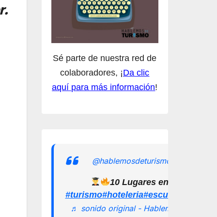
r.
Sé parte de nuestra red de
colaboradores, ¡
Da clic
aquí para más información
!
@hablemosdeturismomx
10 Lugares en los que pu
#turismo
#hoteleria
#escuelamexican
♬ sonido original - Hablemos de