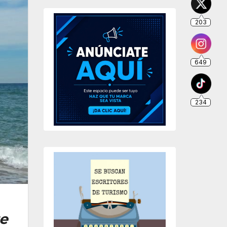
203
649
234
ue