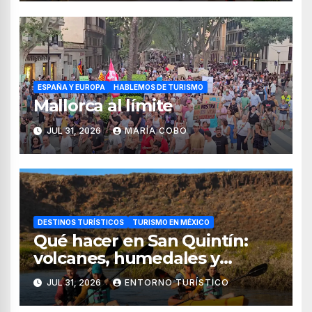
ESPAÑA Y EUROPA
HABLEMOS DE TURISMO
Mallorca al límite
JUL 31, 2026
MARÍA COBO
DESTINOS TURÍSTICOS
TURISMO EN MÉXICO
Qué hacer en San Quintín:
volcanes, humedales y
sabores del mar
JUL 31, 2026
ENTORNO TURÍSTICO