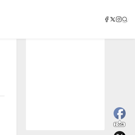
2.05k