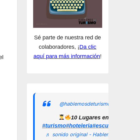
Sé parte de nuestra red de
colaboradores, ¡
Da clic
aquí para más información
!
el
@hablemosdeturismomx
10 Lugares en los que pu
#turismo
#hoteleria
#escuelamexican
♬ sonido original - Hablemos de