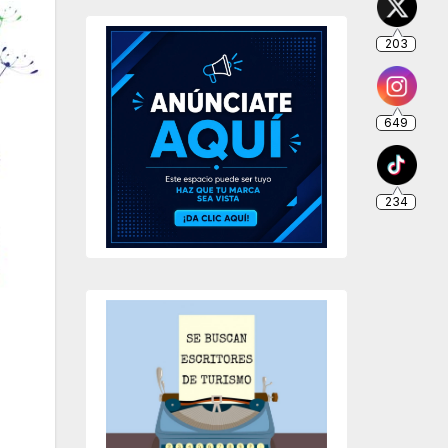
203
649
234