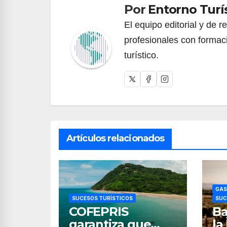
entradas
Por
Entorno Turí
El equipo editorial y de 
profesionales con formac
turístico.
Artículos relacionados
GAS
SUCESOS TURÍSTICOS
SUC
COFEPRIS
Ba
garantiza que
la