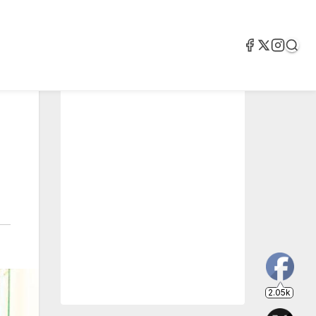
2.05k