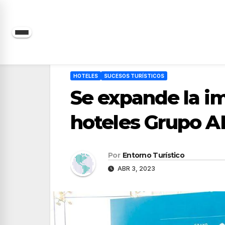
Saltar
al
contenido
HOTELES
SUCESOS TURÍSTICOS
Se expande la i
hoteles Grupo A
Por
Entorno Turístico
ABR 3, 2023