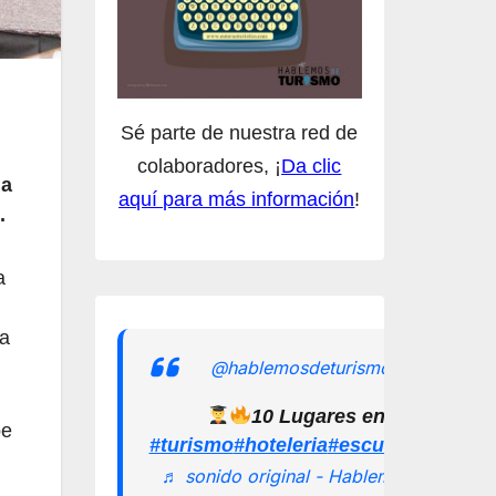
Sé parte de nuestra red de
colaboradores, ¡
Da clic
la
aquí para más información
!
.
a
ra
@hablemosdeturismomx
10 Lugares en los que pu
be
#turismo
#hoteleria
#escuelamexican
♬ sonido original - Hablemos de