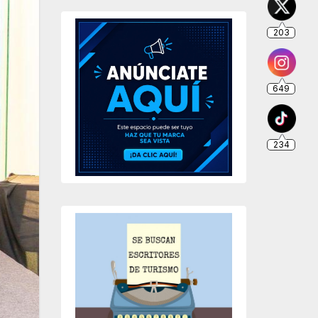
203
649
234