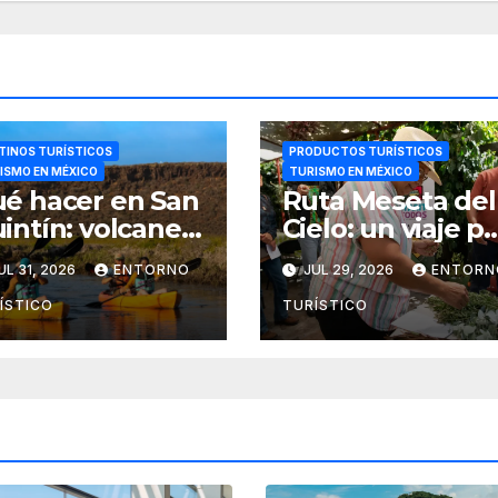
TINOS TURÍSTICOS
PRODUCTOS TURÍSTICOS
ISMO EN MÉXICO
TURISMO EN MÉXICO
é hacer en San
Ruta Meseta del
intín: volcanes,
Cielo: un viaje p
medales y
la gastronomía, 
UL 31, 2026
ENTORNO
JUL 29, 2026
ENTORN
bores del mar
cultura y los
paisajes de
ÍSTICO
TURÍSTICO
Nayarit