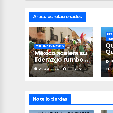
Artículos relacionados
DES
TUR
Qu
TURISMO EN MÉXICO
Qu
México acelera su
hu
liderazgo rumbo
J
sa
al quinto lugar
AGO 3, 2026
PRENSA
TUR
del turismo
mundial
No te lo pierdas