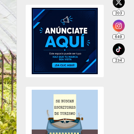
203
649
234