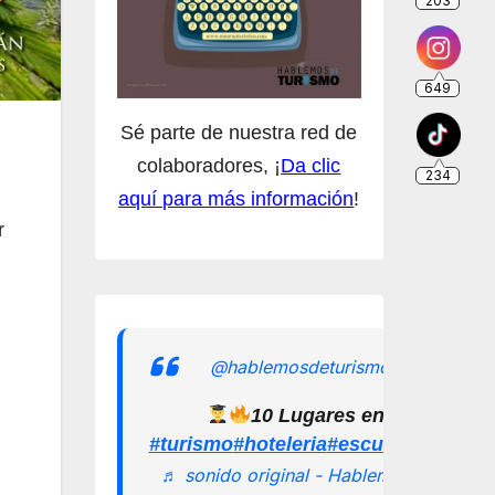
Sé parte de nuestra red de
colaboradores, ¡
Da clic
aquí para más información
!
r
@hablemosdeturismomx
10 Lugares en los que pu
#turismo
#hoteleria
#escuelamexican
♬ sonido original - Hablemos de