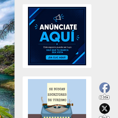
2.05k
203
649
234