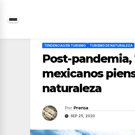
Saltar
al
contenido
TENDENCIAS EN TURISMO
TURISMO DE NATURALEZA
Post-pandemia, 
mexicanos piensa
naturaleza
Por
Prensa
SEP 25, 2020