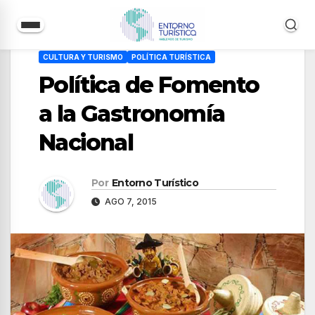
Saltar
CULTURA Y TURISMO
POLÍTICA TURÍSTICA
al
Política de Fomento
contenido
a la Gastronomía
Nacional
Por
Entorno Turístico
AGO 7, 2015