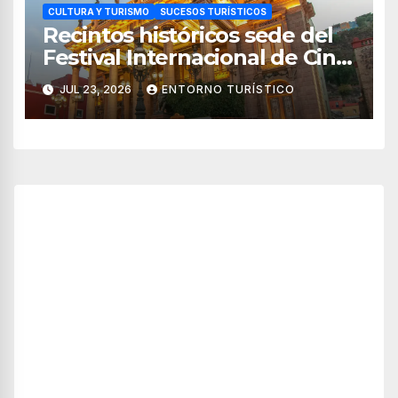
CULTURA Y TURISMO
SUCESOS TURÍSTICOS
Recintos históricos sede del
Festival Internacional de Cine
Guanajuato 2026
JUL 23, 2026
ENTORNO TURÍSTICO