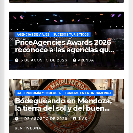
AGENCIAS DE VIAJES
SUCESOS TURÍSTICOS
PriceAgencies Awards 2026
reconoce a las agencias que
impulsan el crecimiento del
5 DE AGOSTO DE 2026
PRENSA
turismo en México
GASTRONOMÍA Y ENOLOGÍA
TURISMO EN LATINOAMÉRICA
Bodegueando en Mendoza,
la tierra del sol y del buen
vino
4 DE AGOSTO DE 2026
IÑAKI
BENTIVEGNA