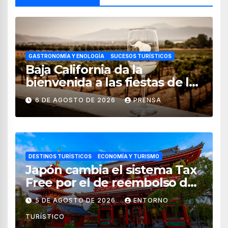
GASTRONOMÍA Y ENOLOGÍA
SUCESOS TURÍSTICOS
Baja California da la
bienvenida a las fiestas de la
vendimia 2026
6 DE AGOSTO DE 2026
PRENSA
DESTINOS TURÍSTICOS
ECONOMÍA Y TURISMO
Japón cambia el sistema Tax
Free por el de reembolso de
impuestos desde noviembre
5 DE AGOSTO DE 2026
ENTORNO
de 2026
TURÍSTICO