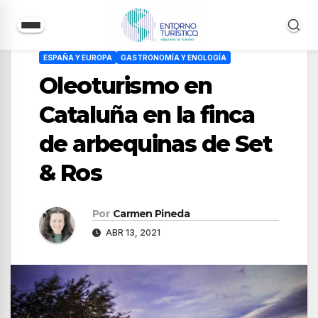
Saltar
ESPAÑA Y EUROPA
GASTRONOMÍA Y ENOLOGÍA
al
Oleoturismo en
contenido
Cataluña en la finca
de arbequinas de Set
& Ros
Por
Carmen Pineda
ABR 13, 2021