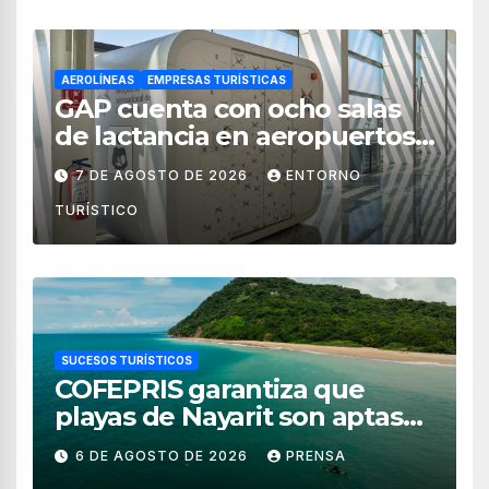
AEROLÍNEAS
EMPRESAS TURÍSTICAS
GAP cuenta con ocho salas
de lactancia en aeropuertos
de México
7 DE AGOSTO DE 2026
ENTORNO
TURÍSTICO
SUCESOS TURÍSTICOS
COFEPRIS garantiza que
playas de Nayarit son aptas
para uso recreativo
6 DE AGOSTO DE 2026
PRENSA