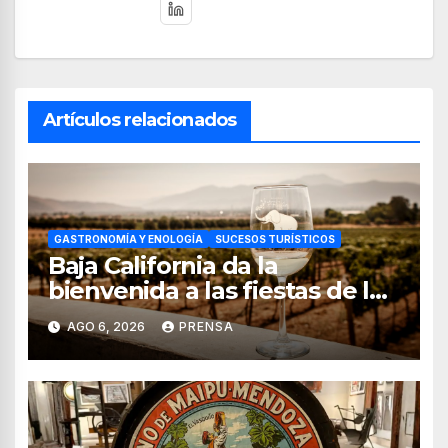
Artículos relacionados
GASTRONOMÍA Y ENOLOGÍA
SUCESOS TURÍSTICOS
Baja California da la
bienvenida a las fiestas de la
vendimia 2026
AGO 6, 2026
PRENSA