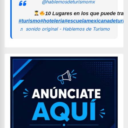
@hablemosdeturismomx
10 Lugares en los que puede trab
#turismo
#hoteleria
#escuelamexicanadeturi
♬ sonido original - Hablemos de Turismo