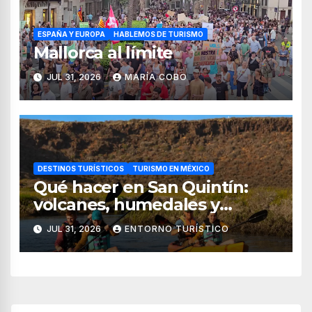
ESPAÑA Y EUROPA
HABLEMOS DE TURISMO
Mallorca al límite
JUL 31, 2026
MARÍA COBO
DESTINOS TURÍSTICOS
TURISMO EN MÉXICO
Qué hacer en San Quintín:
volcanes, humedales y
sabores del mar
JUL 31, 2026
ENTORNO TURÍSTICO