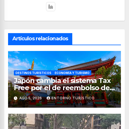
Artículos relacionados
DESTINOS TURÍSTICOS
ECONOMÍA Y TURISMO
Japón cambia el sistema Tax
Free por el de reembolso de
impuestos desde noviembre
AGO 5, 2026
ENTORNO TURÍSTICO
de 2026