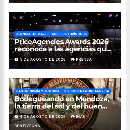
AGENCIAS DE VIAJES
SUCESOS TURÍSTICOS
PriceAgencies Awards 2026
reconoce a las agencias que
impulsan el crecimiento del
5 DE AGOSTO DE 2026
PRENSA
turismo en México
GASTRONOMÍA Y ENOLOGÍA
TURISMO EN LATINOAMÉRICA
Bodegueando en Mendoza,
la tierra del sol y del buen
vino
4 DE AGOSTO DE 2026
IÑAKI
BENTIVEGNA