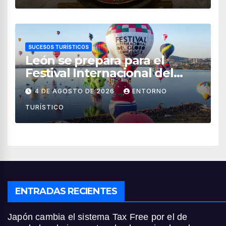
SUCESOS TURÍSTICOS
León se prepara para el
Festival Internacional del
Globo 2026 con pilotos de 25
4 DE AGOSTO DE 2026
ENTORNO
países
TURÍSTICO
ENTRADAS RECIENTES
Japón cambia el sistema Tax Free por el de