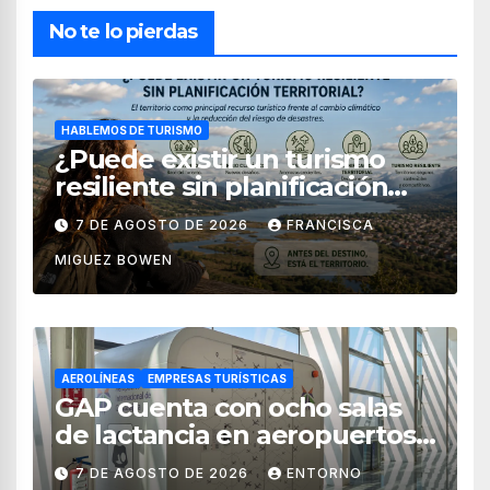
No te lo pierdas
HABLEMOS DE TURISMO
¿Puede existir un turismo
resiliente sin planificación
territorial?
7 DE AGOSTO DE 2026
FRANCISCA
MIGUEZ BOWEN
AEROLÍNEAS
EMPRESAS TURÍSTICAS
GAP cuenta con ocho salas
de lactancia en aeropuertos
de México
7 DE AGOSTO DE 2026
ENTORNO