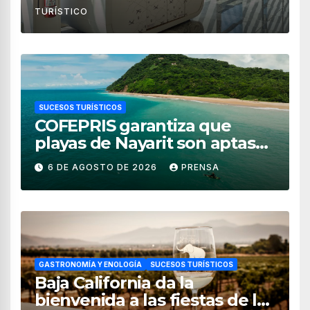
TURÍSTICO
SUCESOS TURÍSTICOS
COFEPRIS garantiza que
playas de Nayarit son aptas
para uso recreativo
6 DE AGOSTO DE 2026
PRENSA
GASTRONOMÍA Y ENOLOGÍA
SUCESOS TURÍSTICOS
Baja California da la
bienvenida a las fiestas de la