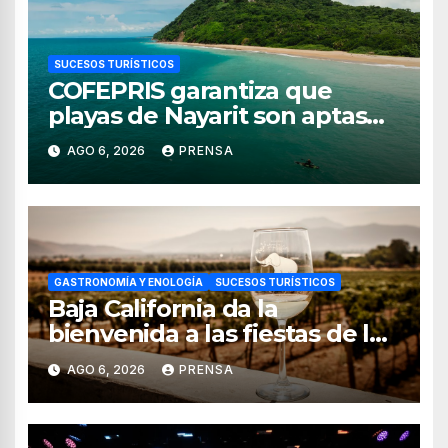
SUCESOS TURÍSTICOS
COFEPRIS garantiza que
playas de Nayarit son aptas
para uso recreativo
AGO 6, 2026
PRENSA
GASTRONOMÍA Y ENOLOGÍA
SUCESOS TURÍSTICOS
Baja California da la
bienvenida a las fiestas de la
vendimia 2026
AGO 6, 2026
PRENSA