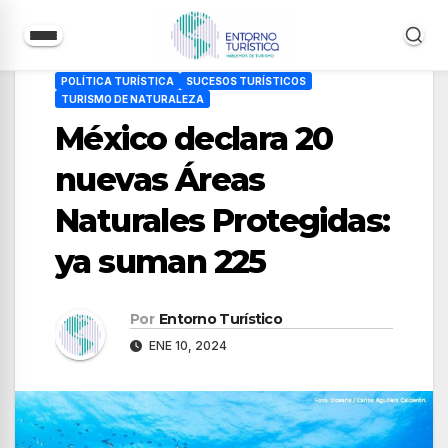
Saltar
POLÍTICA TURÍSTICA
SUCESOS TURÍSTICOS
al
TURISMO DE NATURALEZA
contenido
México declara 20
nuevas Áreas
Naturales Protegidas:
ya suman 225
Por
Entorno Turístico
ENE 10, 2024