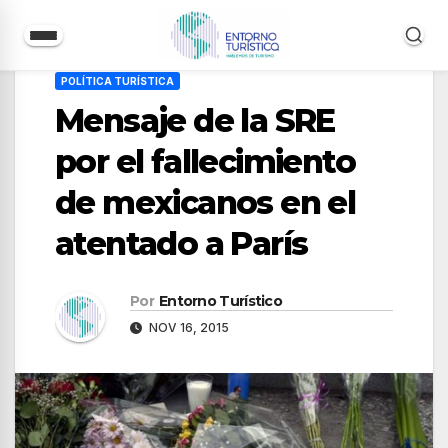
Saltar
POLÍTICA TURÍSTICA
al
Mensaje de la SRE
contenido
por el fallecimiento
de mexicanos en el
atentado a París
Por
Entorno Turístico
NOV 16, 2015