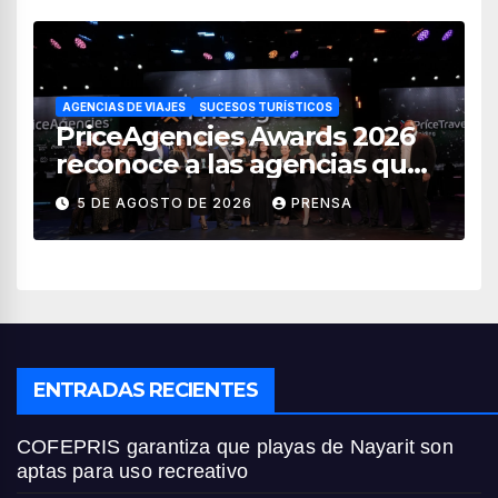
AGENCIAS DE VIAJES
SUCESOS TURÍSTICOS
PriceAgencies Awards 2026
reconoce a las agencias que
impulsan el crecimiento del
5 DE AGOSTO DE 2026
PRENSA
turismo en México
ENTRADAS RECIENTES
COFEPRIS garantiza que playas de Nayarit son
aptas para uso recreativo