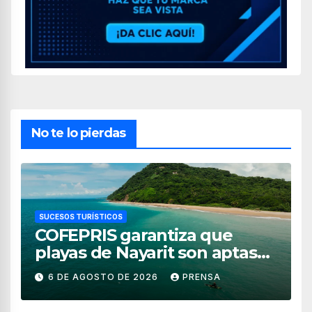
No te lo pierdas
SUCESOS TURÍSTICOS
COFEPRIS garantiza que
playas de Nayarit son aptas
para uso recreativo
6 DE AGOSTO DE 2026
PRENSA