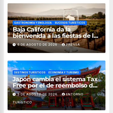
GASTRONOMÍA Y ENOLOGÍA
SUCESOS TURÍSTICOS
Baja California da la
bienvenida a las fiestas de la
vendimia 2026
6 DE AGOSTO DE 2026
PRENSA
DESTINOS TURÍSTICOS
ECONOMÍA Y TURISMO
Japón cambia el sistema Tax
Free por el de reembolso de
impuestos desde noviembre
5 DE AGOSTO DE 2026
ENTORNO
de 2026
TURÍSTICO