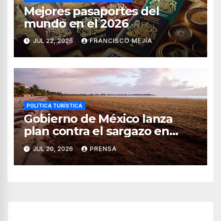
Mejores pasaportes del
mundo en el 2026
JUL 22, 2026
FRANCISCO MEJÍA
POLÍTICA TURÍSTICA
Gobierno de México lanza
plan contra el sargazo en
playas de Quintana Roo
JUL 20, 2026
PRENSA