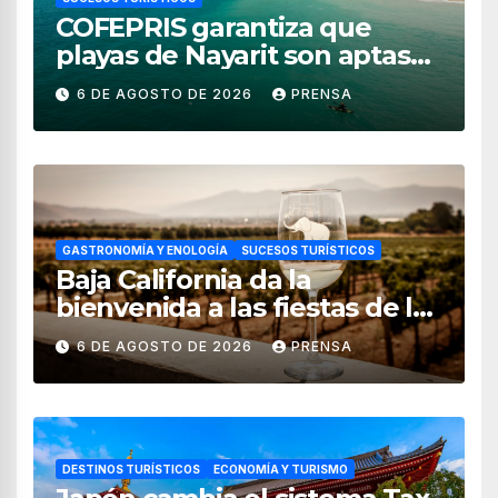
COFEPRIS garantiza que
playas de Nayarit son aptas
para uso recreativo
6 DE AGOSTO DE 2026
PRENSA
GASTRONOMÍA Y ENOLOGÍA
SUCESOS TURÍSTICOS
Baja California da la
bienvenida a las fiestas de la
vendimia 2026
6 DE AGOSTO DE 2026
PRENSA
DESTINOS TURÍSTICOS
ECONOMÍA Y TURISMO