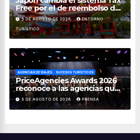
Japón cambia el sistema Tax
Free por el de reembolso de
impuestos desde noviembre
5 DE AGOSTO DE 2026
ENTORNO
de 2026
TURÍSTICO
AGENCIAS DE VIAJES
SUCESOS TURÍSTICOS
PriceAgencies Awards 2026
reconoce a las agencias que
impulsan el crecimiento del
5 DE AGOSTO DE 2026
PRENSA
turismo en México