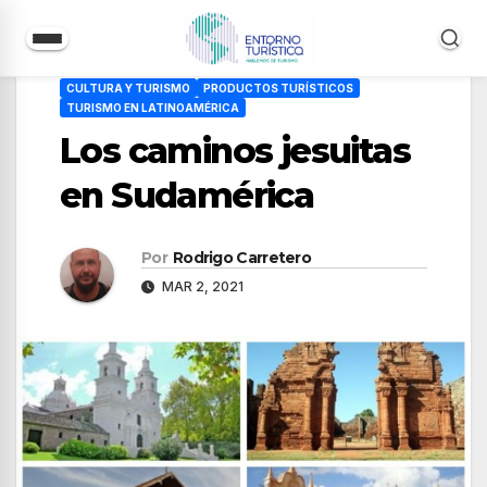
Saltar
CULTURA Y TURISMO
PRODUCTOS TURÍSTICOS
al
TURISMO EN LATINOAMÉRICA
contenido
Los caminos jesuitas
en Sudamérica
Por
Rodrigo Carretero
MAR 2, 2021