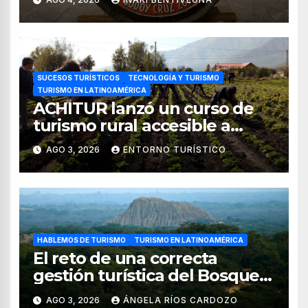
SUCESOS TURÍSTICOS
TECNOLOGÍA Y TURISMO
TURISMO EN LATINOAMÉRICA
ACHITUR lanzó un curso de
turismo rural accesible a
través de WhatsApp
AGO 3, 2026
ENTORNO TURÍSTICO
HABLEMOS DE TURISMO
TURISMO EN LATINOAMÉRICA
El reto de una correcta
gestión turística del Bosque
de Pomac (en Perú)
AGO 3, 2026
ÁNGELA RÍOS CARDOZO