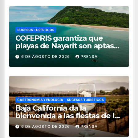
SUCESOS TURÍSTICOS
COFEPRIS garantiza que
playas de Nayarit son aptas
para uso recreativo
6 DE AGOSTO DE 2026
PRENSA
GASTRONOMÍA Y ENOLOGÍA
SUCESOS TURÍSTICOS
Baja California da la
bienvenida a las fiestas de la
vendimia 2026
6 DE AGOSTO DE 2026
PRENSA