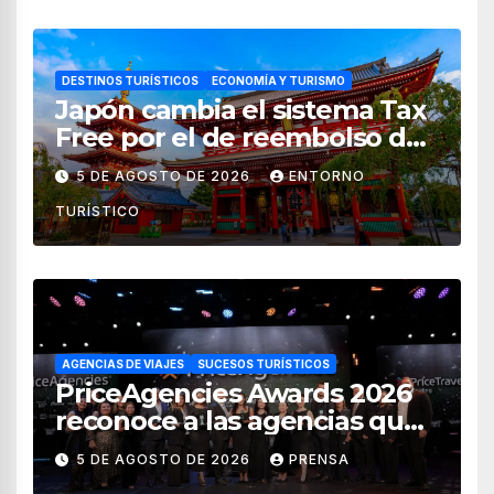
DESTINOS TURÍSTICOS
ECONOMÍA Y TURISMO
Japón cambia el sistema Tax
Free por el de reembolso de
impuestos desde noviembre
5 DE AGOSTO DE 2026
ENTORNO
de 2026
TURÍSTICO
AGENCIAS DE VIAJES
SUCESOS TURÍSTICOS
PriceAgencies Awards 2026
reconoce a las agencias que
impulsan el crecimiento del
5 DE AGOSTO DE 2026
PRENSA
turismo en México