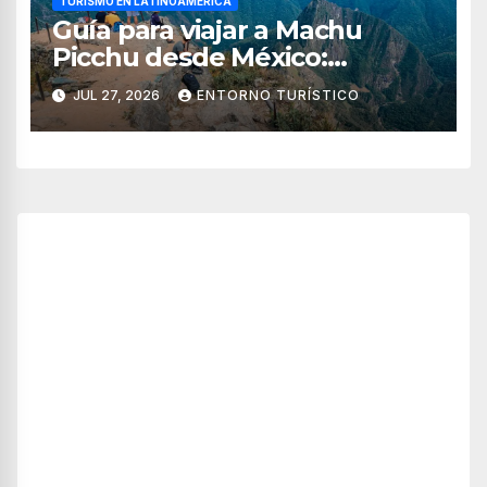
TURISMO EN LATINOAMÉRICA
Guía para viajar a Machu
Picchu desde México:
tiempos, rutas, itinerario y
JUL 27, 2026
ENTORNO TURÍSTICO
consejos esenciales