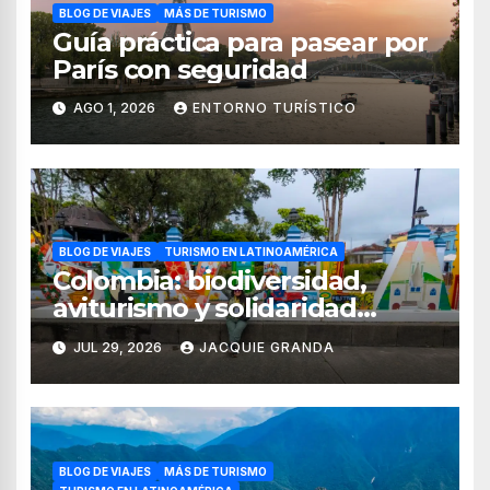
BLOG DE VIAJES
MÁS DE TURISMO
Guía práctica para pasear por
París con seguridad
AGO 1, 2026
ENTORNO TURÍSTICO
BLOG DE VIAJES
TURISMO EN LATINOAMÉRICA
Colombia: biodiversidad,
aviturismo y solidaridad
digital en el Quindío y Valle
JUL 29, 2026
JACQUIE GRANDA
del Cauca
BLOG DE VIAJES
MÁS DE TURISMO