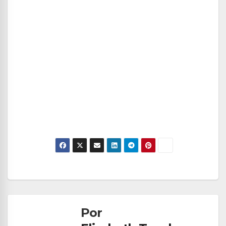
Navegación
de
Por
entradas