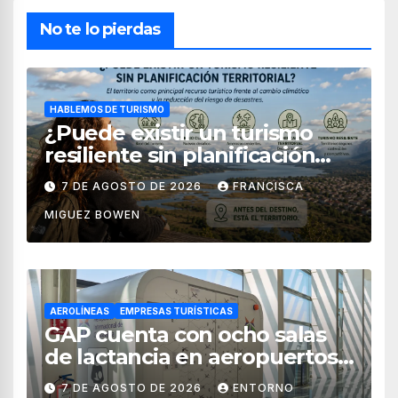
No te lo pierdas
HABLEMOS DE TURISMO
¿Puede existir un turismo
resiliente sin planificación
territorial?
7 DE AGOSTO DE 2026
FRANCISCA
MIGUEZ BOWEN
AEROLÍNEAS
EMPRESAS TURÍSTICAS
GAP cuenta con ocho salas
de lactancia en aeropuertos
de México
7 DE AGOSTO DE 2026
ENTORNO