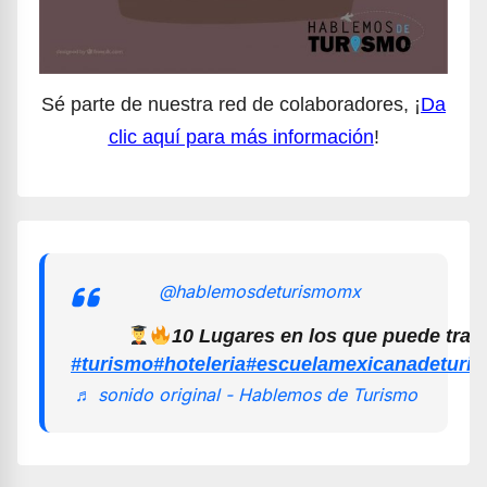
Sé parte de nuestra red de colaboradores, ¡
Da
clic aquí para más información
!
@hablemosdeturismomx
10 Lugares en los que puede trab
#turismo
#hoteleria
#escuelamexicanadeturi
♬ sonido original - Hablemos de Turismo