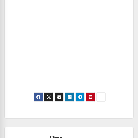
Navegación
de