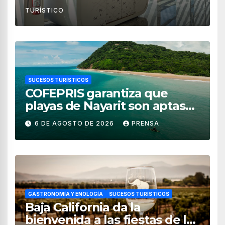
TURÍSTICO
SUCESOS TURÍSTICOS
COFEPRIS garantiza que
playas de Nayarit son aptas
para uso recreativo
6 DE AGOSTO DE 2026
PRENSA
GASTRONOMÍA Y ENOLOGÍA
SUCESOS TURÍSTICOS
Baja California da la
bienvenida a las fiestas de la