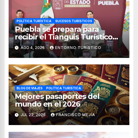
POLÍTICA TURÍSTICA
SUCESOS TURÍSTICOS
Puebla se prepara para
recibir el Tianguis Turístico
México 2027
AGO 4, 2026
ENTORNO TURÍSTICO
BLOG DE VIAJES
POLÍTICA TURÍSTICA
Mejores pasaportes del
mundo en el 2026
JUL 22, 2026
FRANCISCO MEJÍA