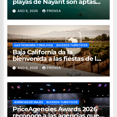
playas de Nayarit son aptas
para uso recreativo
AGO 6, 2026
PRENSA
GASTRONOMÍA Y ENOLOGÍA
SUCESOS TURÍSTICOS
Baja California da la
bienvenida a las fiestas de la
vendimia 2026
AGO 6, 2026
PRENSA
AGENCIAS DE VIAJES
SUCESOS TURÍSTICOS
PriceAgencies Awards 2026
reconoce a las agencias que