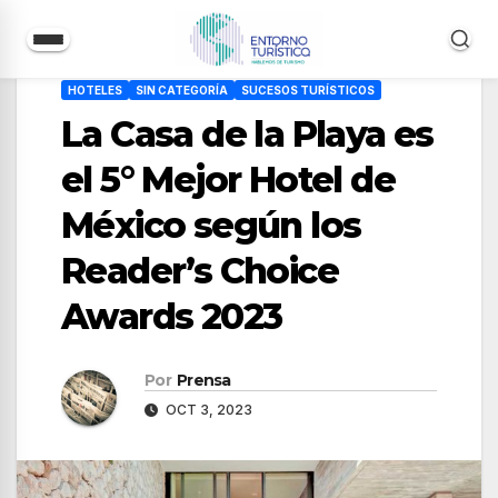
Saltar
HOTELES
SIN CATEGORÍA
SUCESOS TURÍSTICOS
al
La Casa de la Playa es
contenido
el 5° Mejor Hotel de
México según los
Reader’s Choice
Awards 2023
Por
Prensa
OCT 3, 2023