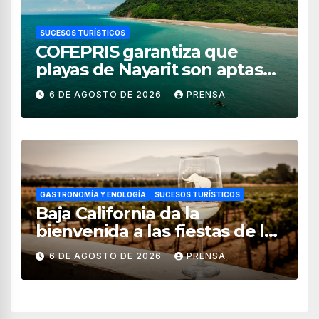
SUCESOS TURÍSTICOS
COFEPRIS garantiza que
playas de Nayarit son aptas
para uso recreativo
6 DE AGOSTO DE 2026
PRENSA
GASTRONOMÍA Y ENOLOGÍA
SUCESOS TURÍSTICOS
Baja California da la
bienvenida a las fiestas de la
vendimia 2026
6 DE AGOSTO DE 2026
PRENSA