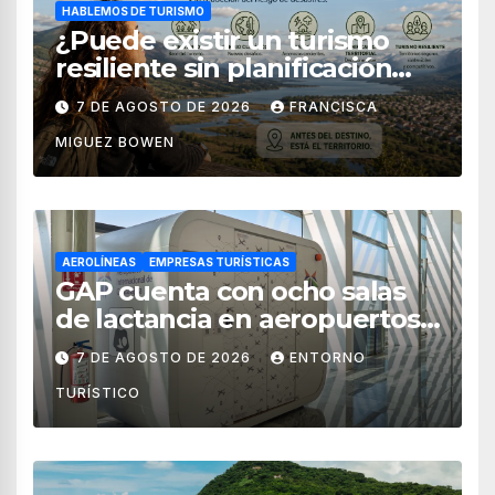
HABLEMOS DE TURISMO
¿Puede existir un turismo
resiliente sin planificación
territorial?
7 DE AGOSTO DE 2026
FRANCISCA
MIGUEZ BOWEN
AEROLÍNEAS
EMPRESAS TURÍSTICAS
GAP cuenta con ocho salas
de lactancia en aeropuertos
de México
7 DE AGOSTO DE 2026
ENTORNO
TURÍSTICO