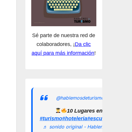
Sé parte de nuestra red de
colaboradores, ¡
Da clic
aquí para más información
!
@hablemosdeturismomx
10 Lugares en los que pu
#turismo
#hoteleria
#escuelamexican
♬ sonido original - Hablemos de