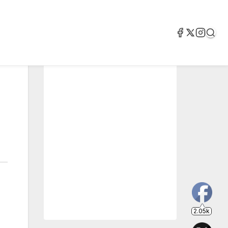
2.05k