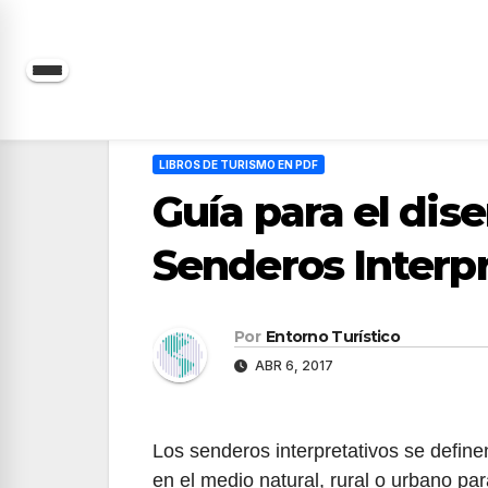
Saltar
al
contenido
LIBROS DE TURISMO EN PDF
Guía para el dis
Senderos Interpr
Por
Entorno Turístico
ABR 6, 2017
Los senderos interpretativos se defin
en el medio natural, rural o urbano para 