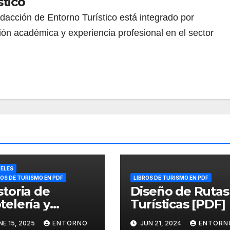
stico
redacción de Entorno Turístico está integrado por
ión académica y experiencia profesional en el sector
ELES
ROS DE TURISMO EN PDF
LIBROS DE TURISMO EN PDF
storia de
Diseño de Rutas
telería y
Turísticas [PDF]
rismo en
NE 15, 2025
ENTORNO
JUN 21, 2024
ENTORN
xico (PDF)