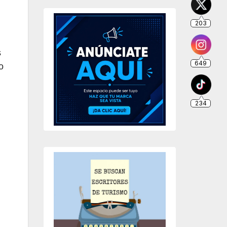
203
s
649
o
234