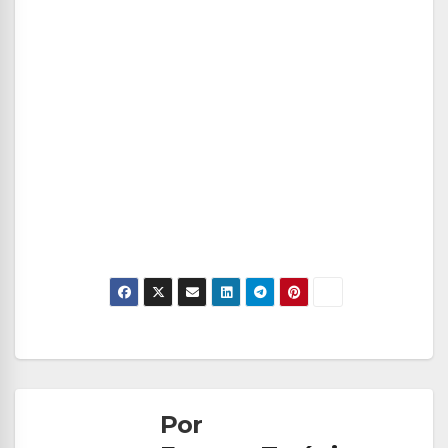
Navegación
de
Por
entradas