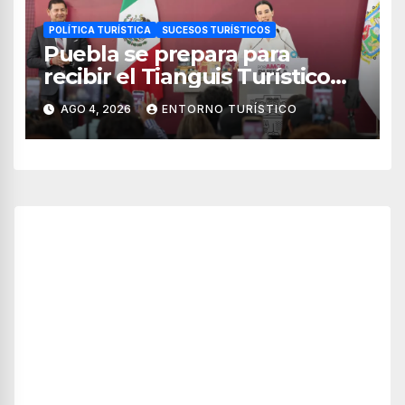
POLÍTICA TURÍSTICA
SUCESOS TURÍSTICOS
Puebla se prepara para
recibir el Tianguis Turístico
México 2027
AGO 4, 2026
ENTORNO TURÍSTICO