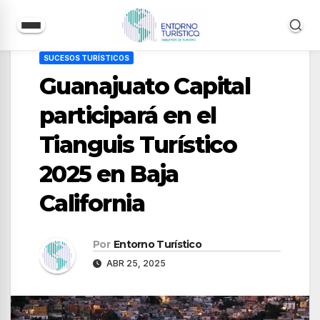
Saltar
SUCESOS TURÍSTICOS
al
Guanajuato Capital
contenido
participará en el
Tianguis Turístico
2025 en Baja
California
Por
Entorno Turístico
ABR 25, 2025