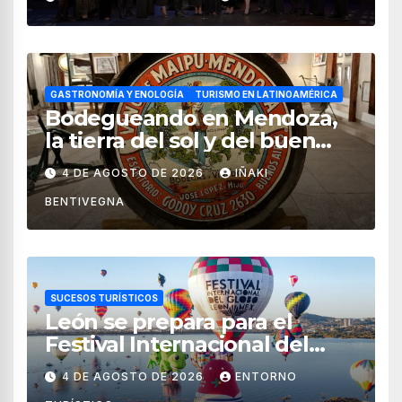
turismo en México
GASTRONOMÍA Y ENOLOGÍA
TURISMO EN LATINOAMÉRICA
Bodegueando en Mendoza,
la tierra del sol y del buen
vino
4 DE AGOSTO DE 2026
IÑAKI
BENTIVEGNA
SUCESOS TURÍSTICOS
León se prepara para el
Festival Internacional del
Globo 2026 con pilotos de 25
4 DE AGOSTO DE 2026
ENTORNO
países