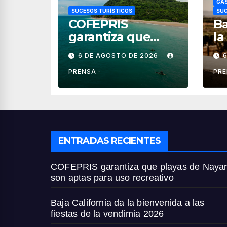
GAS
SUCESOS TURÍSTICOS
SUC
COFEPRIS
Ba
garantiza que
la
playas de Nayarit
fi
6 DE AGOSTO DE 2026
son aptas para
ve
uso recreativo
PRENSA
PR
ENTRADAS RECIENTES
COFEPRIS garantiza que playas de Nayar
son aptas para uso recreativo
Baja California da la bienvenida a las
fiestas de la vendimia 2026