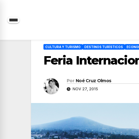
Saltar
al
contenido
CULTURA Y TURISMO
DESTINOS TURÍSTICOS
ECONO
Feria Internacio
Por
Noé Cruz Olmos
NOV 27, 2015