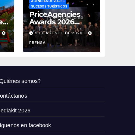
AGENCIAS DE VIAJES
SUCESOS TURÍSTICOS
l
PriceAgencies
e
Awards 2026
reconoce a las
5 DE AGOSTO DE 2026
agencias que
de
impulsan el
PRENSA
crecimiento del
turismo en
México
Quiénes somos?
ontáctanos
ediakit 2026
íguenos en facebook