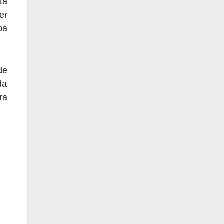
ta
er
pa
de
da
ra