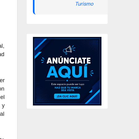
Turismo
l,
ad
er
on
el
 y
al