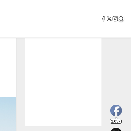
2.05k