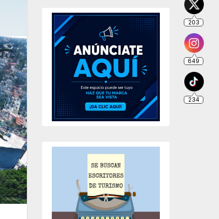
203
649
234