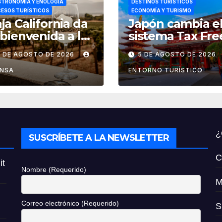
TRONOMÍA Y ENOLOGÍA
DESTINOS TURÍSTICOS
ESOS TURÍSTICOS
ECONOMÍA Y TURISMO
ja California da
Japón cambia e
 bienvenida a las
sistema Tax Fre
estas de la
por el de
6 DE AGOSTO DE 2026
5 DE AGOSTO DE 2026
ndimia 2026
reembolso de
impuestos des
ENSA
ENTORNO TURÍSTICO
noviembre de
2026
¿
SUSCRÍBETE A LA NEWSLETTER
C
it
Nombre (Requerido)
M
Correo electrónico (Requerido)
S