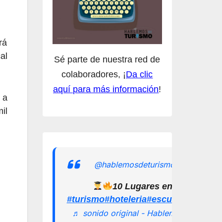
rá
al
Sé parte de nuestra red de
colaboradores, ¡
Da clic
aquí para más información
!
 a
il
@hablemosdeturismomx
10 Lugares en los que pu
#turismo
#hoteleria
#escuelamexican
♬ sonido original - Hablemos de