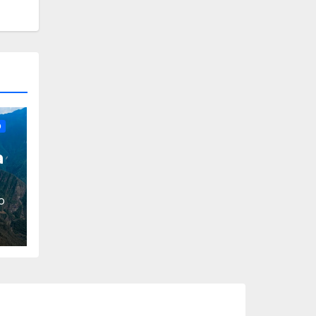
O
a
O