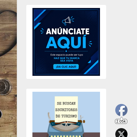
2.05k
203
649
234