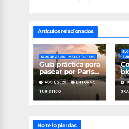
Artículos relacionados
BLO
BLOG DE VIAJES
MÁS DE TURISMO
TUR
Guía práctica para
Co
pasear por París
bi
con seguridad
av
AGO 1, 2026
ENTORNO
J
so
en
TURÍSTICO
GR
Va
No te lo pierdas