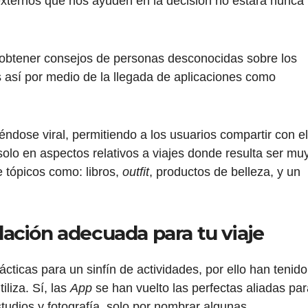
 externos que nos ayuden en la decisión no estará nunca
 obtener consejos de personas desconocidas sobre los
s así por medio de la llegada de aplicaciones como
éndose viral, permitiendo a los usuarios compartir con el
olo en aspectos relativos a viajes donde resulta ser mu
 tópicos como: libros,
outfit
, productos de belleza, y un
ación adecuada para tu viaje
cticas para un sinfín de actividades, por ello han tenido
iliza. Sí, las
App
se han vuelto las perfectas aliadas pa
tudios y fotografía, solo por nombrar algunas.