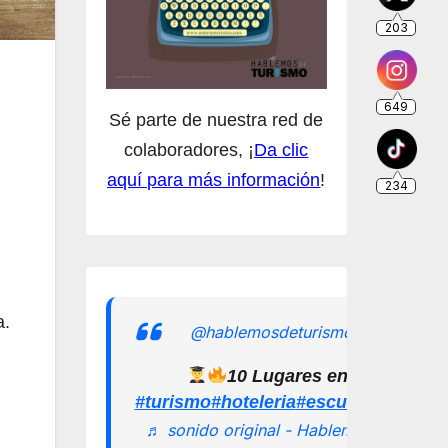
Sé parte de nuestra red de
colaboradores, ¡
Da clic
aquí para más información
!
a.
@hablemosdeturismomx
10 Lugares en los que pu
#turismo
#hoteleria
#escuelamexican
♬ sonido original - Hablemos de