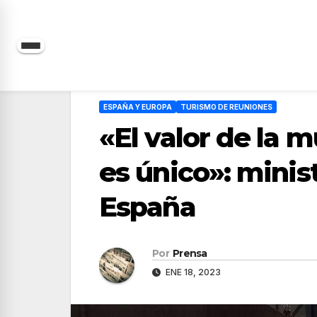
Saltar
al
contenido
ESPAÑA Y EUROPA
TURISMO DE REUNIONES
«El valor de la m
es único»: minis
España
Por
Prensa
ENE 18, 2023