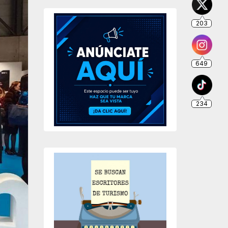
203
649
234