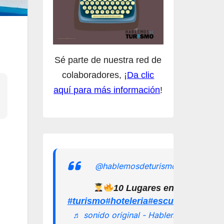
Sé parte de nuestra red de
colaboradores, ¡
Da clic
aquí para más información
!
@hablemosdeturismomx
10 Lugares en los que pu
#turismo
#hoteleria
#escuelamexican
♬ sonido original - Hablemos de