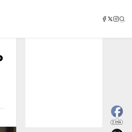
o
2.05k