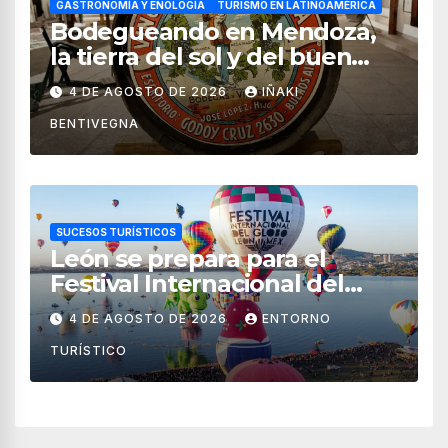
GASTRONOMÍA Y ENOLOGÍA
TURISMO EN LATINOAMÉRICA
Bodegueando en Mendoza,
la tierra del sol y del buen
vino
4 DE AGOSTO DE 2026
IÑAKI
BENTIVEGNA
SUCESOS TURÍSTICOS
León se prepara para el
Festival Internacional del
Globo 2026 con pilotos de 25
4 DE AGOSTO DE 2026
ENTORNO
países
TURÍSTICO