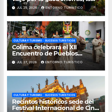
cultura y los paisajes de
JUL 29, 2026
ENTORNO TURÍSTICO
Nayarit
CULTURA Y TURISMO
SUCESOS TURÍSTICOS
Colima celebrará el XII
Encuentro de Pueblos
Originarios Tonelhuayo 2026
JUL 27, 2026
ENTORNO TURÍSTICO
CULTURA Y TURISMO
SUCESOS TURÍSTICOS
Recintos históricos sede del
Festival Internacional de Cine