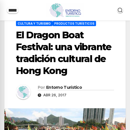
Saltar
CULTURA Y TURISMO
PRODUCTOS TURÍSTICOS
al
El Dragon Boat
contenido
Festival: una vibrante
tradición cultural de
Hong Kong
Por
Entorno Turístico
ABR 26, 2017