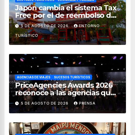
Japón cambia el sistema Tax
Free por el de reembolso de
impuestos desde noviembre
5 DE AGOSTO DE 2026
ENTORNO
de 2026
TURÍSTICO
AGENCIAS DE VIAJES
SUCESOS TURÍSTICOS
PriceAgencies Awards 2026
reconoce a las agencias que
impulsan el crecimiento del
5 DE AGOSTO DE 2026
PRENSA
turismo en México