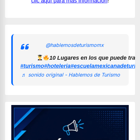
clic aquí para más información
!
@hablemosdeturismomx
10 Lugares en los que puede trab
#turismo
#hoteleria
#escuelamexicanadeturi
♬ sonido original - Hablemos de Turismo