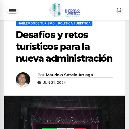
Saltar
HABLEMOS DE TURISMO
POLÍTICA TURÍSTICA
al
Desafíos y retos
contenido
turísticos para la
nueva administración
Por
Mauricio Sotelo Arriaga
JUN 21, 2024