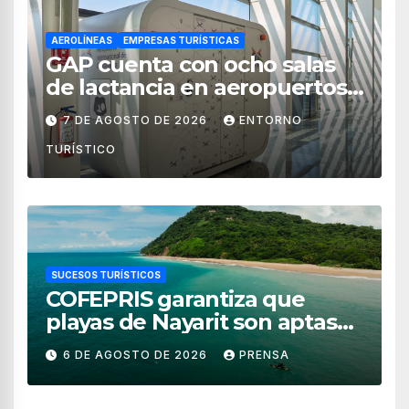
AEROLÍNEAS
EMPRESAS TURÍSTICAS
GAP cuenta con ocho salas
de lactancia en aeropuertos
de México
7 DE AGOSTO DE 2026
ENTORNO
TURÍSTICO
SUCESOS TURÍSTICOS
COFEPRIS garantiza que
playas de Nayarit son aptas
para uso recreativo
6 DE AGOSTO DE 2026
PRENSA