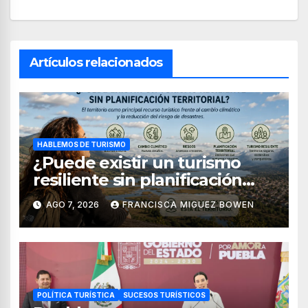
Artículos relacionados
HABLEMOS DE TURISMO
¿Puede existir un turismo
resiliente sin planificación
territorial?
AGO 7, 2026
FRANCISCA MIGUEZ BOWEN
POLÍTICA TURÍSTICA
SUCESOS TURÍSTICOS