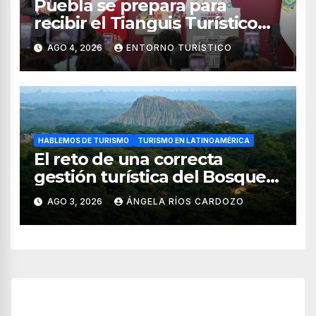
Puebla se prepara para
recibir el Tianguis Turístico
México 2027
AGO 4, 2026
ENTORNO TURÍSTICO
HABLEMOS DE TURISMO
TURISMO EN LATINOAMÉRICA
El reto de una correcta
gestión turística del Bosque
de Pomac (en Perú)
AGO 3, 2026
ÁNGELA RÍOS CARDOZO