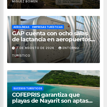
MIGUEZ BOWEN
AEROLÍNEAS
EMPRESAS TURÍSTICAS
GAP cuenta con ocho salas
de lactancia en aeropuertos
de México
7 DE AGOSTO DE 2026
ENTORNO
TURÍSTICO
SUCESOS TURÍSTICOS
COFEPRIS garantiza que
playas de Nayarit son aptas
para uso recreativo