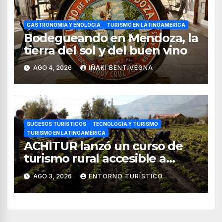
GASTRONOMÍA Y ENOLOGÍA
TURISMO EN LATINOAMÉRICA
Bodegueando en Mendoza, la
tierra del sol y del buen vino
AGO 4, 2026
IÑAKI BENTIVEGNA
SUCESOS TURÍSTICOS
TECNOLOGÍA Y TURISMO
TURISMO EN LATINOAMÉRICA
ACHITUR lanzó un curso de
turismo rural accesible a
través de WhatsApp
AGO 3, 2026
ENTORNO TURÍSTICO