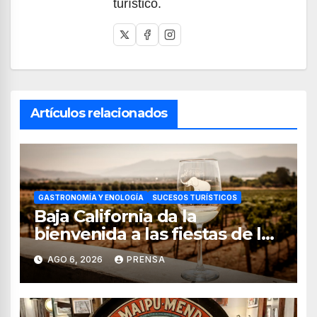
turístico.
Artículos relacionados
GASTRONOMÍA Y ENOLOGÍA
SUCESOS TURÍSTICOS
Baja California da la
bienvenida a las fiestas de la
vendimia 2026
AGO 6, 2026
PRENSA