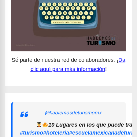
Sé parte de nuestra red de colaboradores, ¡
Da
clic aquí para más información
!
@hablemosdeturismomx
10 Lugares en los que puede trab
#turismo
#hoteleria
#escuelamexicanadeturi