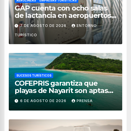
AEROLÍNEAS
EMPRESAS TURÍSTICAS
GAP cuenta con ocho salas
de lactancia en aeropuertos
de México
7 DE AGOSTO DE 2026
ENTORNO
TURÍSTICO
SUCESOS TURÍSTICOS
COFEPRIS garantiza que
playas de Nayarit son aptas
para uso recreativo
6 DE AGOSTO DE 2026
PRENSA