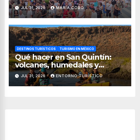
JUL 31, 2026
MARÍA COBO
DESTINOS TURÍSTICOS
TURISMO EN MÉXICO
Qué hacer en San Quintín:
volcanes, humedales y
sabores del mar
JUL 31, 2026
ENTORNO TURÍSTICO