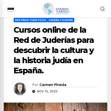
Saltar
DESTINOS TURÍSTICOS
ESPAÑA Y EUROPA
al
Cursos online de la
contenido
Red de Juderías para
descubrir la cultura y
la historia judía en
España.
Por
Carmen Pineda
NOV 13, 2020