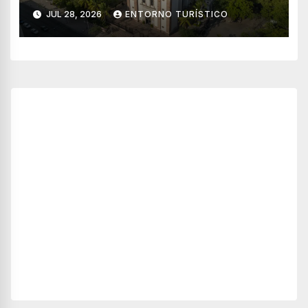
combinar negocios y turismo
JUL 28, 2026
ENTORNO TURÍSTICO