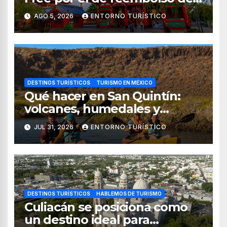
impuestos desde noviembre
AGO 5, 2026
ENTORNO TURÍSTICO
de 2026
DESTINOS TURÍSTICOS
TURISMO EN MÉXICO
Qué hacer en San Quintín:
volcanes, humedales y
sabores del mar
JUL 31, 2026
ENTORNO TURÍSTICO
DESTINOS TURÍSTICOS
HABLEMOS DE TURISMO
Culiacán se posiciona como
un destino ideal para