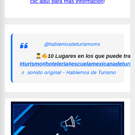
clic aquí para más información
!
@hablemosdeturismomx
10 Lugares en los que puede trab
#turismo
#hoteleria
#escuelamexicanadeturi
♬ sonido original - Hablemos de Turismo