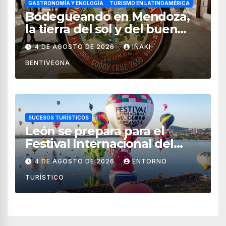
GASTRONOMÍA Y ENOLOGÍA
TURISMO EN LATINOAMÉRICA
Bodegueando en Mendoza,
la tierra del sol y del buen
vino
4 DE AGOSTO DE 2026
IÑAKI
BENTIVEGNA
SUCESOS TURÍSTICOS
León se prepara para el
Festival Internacional del
Globo 2026 con pilotos de 25
4 DE AGOSTO DE 2026
ENTORNO
países
TURÍSTICO