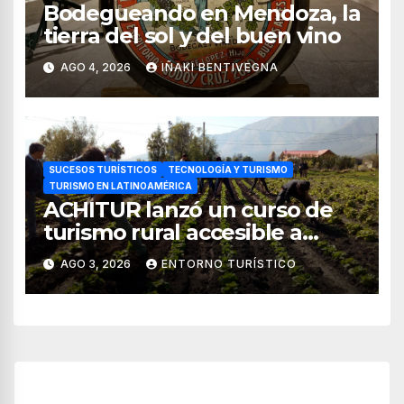
Bodegueando en Mendoza, la
tierra del sol y del buen vino
AGO 4, 2026
IÑAKI BENTIVEGNA
SUCESOS TURÍSTICOS
TECNOLOGÍA Y TURISMO
TURISMO EN LATINOAMÉRICA
ACHITUR lanzó un curso de
turismo rural accesible a
través de WhatsApp
AGO 3, 2026
ENTORNO TURÍSTICO