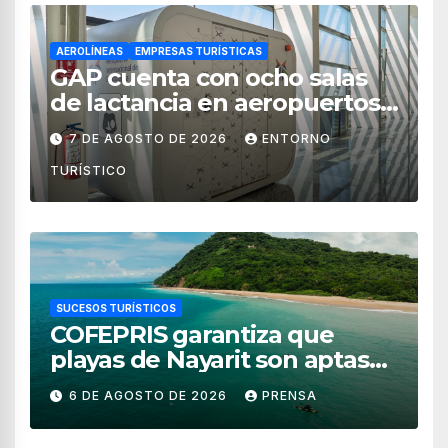
AEROLÍNEAS
EMPRESAS TURÍSTICAS
GAP cuenta con ocho salas
de lactancia en aeropuertos
de México
7 DE AGOSTO DE 2026
ENTORNO
TURÍSTICO
SUCESOS TURÍSTICOS
COFEPRIS garantiza que
playas de Nayarit son aptas
para uso recreativo
6 DE AGOSTO DE 2026
PRENSA