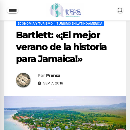
Saltar
ECONOMÍA Y TURISMO
TURISMO EN LATINOAMÉRICA
al
Bartlett: «¡El mejor
contenido
verano de la historia
para Jamaica!»
Por
Prensa
SEP 7, 2018